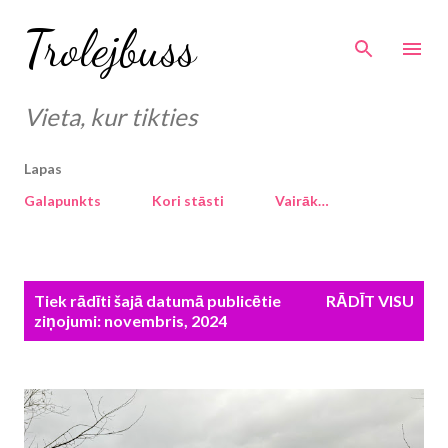
Pāriet uz galveno saturu
Trolejbuss
Vieta, kur tikties
Lapas
Galapunkts
Kori stāsti
Vairāk…
Z
Tiek rādīti šajā datumā publicētie
RĀDĪT VISU
i
ziņojumi: novembris, 2024
ņ
a
s