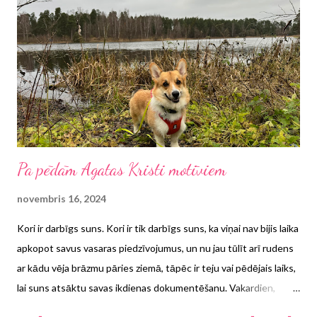
Pa pēdām Agatas Kristi motīviem
novembris 16, 2024
Kori ir darbīgs suns. Kori ir tik darbīgs suns, ka viņai nav bijis laika
apkopot savus vasaras piedzīvojumus, un nu jau tūlīt arī rudens
ar kādu vēja brāzmu pāries ziemā, tāpēc ir teju vai pēdējais laiks,
lai suns atsāktu savas ikdienas dokumentēšanu. Vakardien,
pastaigājoties svinīgi izrotātajā Ogrē, kāda jauka mazsunīša,