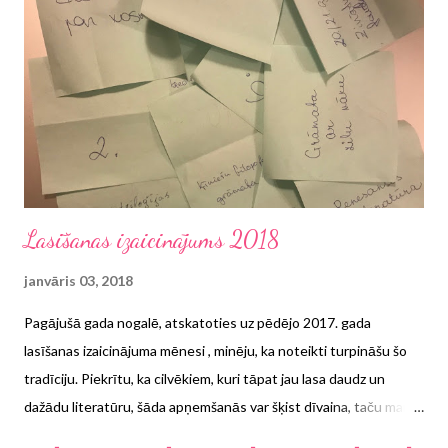
Lasīšanas izaicinājums 2018
janvāris 03, 2018
Pagājušā gada nogalē, atskatoties uz pēdējo 2017. gada
lasīšanas izaicinājuma mēnesi , minēju, ka noteikti turpināšu šo
tradīciju. Piekrītu, ka cilvēkiem, kuri tāpat jau lasa daudz un
dažādu literatūru, šāda apņemšanās var šķist dīvaina, taču man
šis izaicinājums galvenokārt ir vajadzīgs, lai neiestātos rutīna un