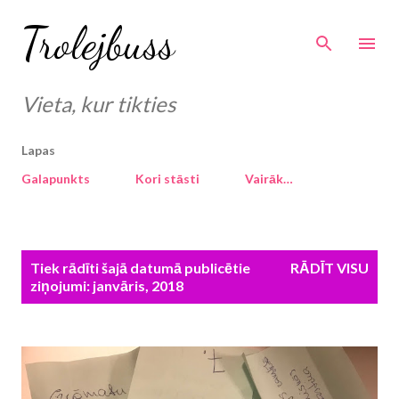
Pāriet uz galveno saturu
Trolejbuss
Vieta, kur tikties
Lapas
Galapunkts
Kori stāsti
Vairāk…
Z
Tiek rādīti šajā datumā publicētie
RĀDĪT VISU
i
ziņojumi: janvāris, 2018
ņ
a
s