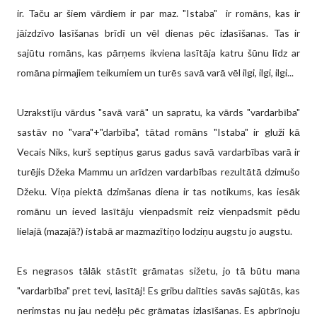
ir. Taču ar šiem vārdiem ir par maz. "Istaba" ir romāns, kas ir
jāizdzīvo lasīšanas brīdī un vēl dienas pēc izlasīšanas. Tas ir
sajūtu romāns, kas pārņems ikviena lasītāja katru šūnu līdz ar
romāna pirmajiem teikumiem un turēs savā varā vēl ilgi, ilgi, ilgi...
Uzrakstīju vārdus "savā varā" un sapratu, ka vārds "vardarbība"
sastāv no "vara"+"darbība", tātad romāns "Istaba" ir gluži kā
Vecais Niks, kurš septiņus garus gadus savā vardarbības varā ir
turējis Džeka Mammu un arīdzen vardarbības rezultātā dzimušo
Džeku. Viņa piektā dzimšanas diena ir tas notikums, kas iesāk
romānu un ieved lasītāju vienpadsmit reiz vienpadsmit pēdu
lielajā (mazajā?) istabā ar mazmazītiņo lodziņu augstu jo augstu.
Es negrasos tālāk stāstīt grāmatas sižetu, jo tā būtu mana
"vardarbība" pret tevi, lasītāj! Es gribu dalīties savās sajūtās, kas
nerimstas nu jau nedēļu pēc grāmatas izlasīšanas. Es apbrīnoju