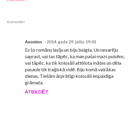
Komentāri
Anonīms
2014. gada 29. jūlijs 19:01
Es šo romānu lasīju un biju beigta. Un nevarēju
saprast, vai tas tāpēc, ka man pašai mazs puisēns,
vai tāpēc, ka tik kolosāli attēlota mātes un dēla
pasaule tik traģiskā vidē. Biju komā vairākas
dienas. Tiešām ārprātīgi kolosāli iespaidīga
grāmata.
ATBILDĒT