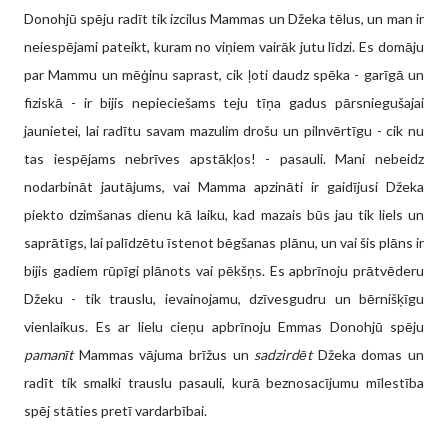
Donohjū spēju radīt tik izcilus Mammas un Džeka tēlus, un man ir
neiespējami pateikt, kuram no viņiem vairāk jutu līdzi. Es domāju
par Mammu un mēģinu saprast, cik ļoti daudz spēka - garīgā un
fiziskā - ir bijis nepieciešams teju tīņa gadus pārsniegušajai
jaunietei, lai radītu savam mazulim drošu un pilnvērtīgu - cik nu
tas iespējams nebrīves apstākļos! - pasauli. Mani nebeidz
nodarbināt jautājums, vai Mamma apzināti ir gaidījusi Džeka
piekto dzimšanas dienu kā laiku, kad mazais būs jau tik liels un
saprātīgs, lai palīdzētu īstenot bēgšanas plānu, un vai šis plāns ir
bijis gadiem rūpīgi plānots vai pēkšņs. Es apbrīnoju prātvēderu
Džeku - tik trauslu, ievainojamu, dzīvesgudru un bērnišķīgu
vienlaikus. Es ar lielu cieņu apbrīnoju Emmas Donohjū spēju
pamanīt
Mammas vājuma brīžus un
sadzirdēt
Džeka domas un
radīt tik smalki trauslu pasauli, kurā beznosacījumu mīlestība
spēj stāties pretī vardarbībai.