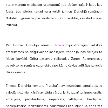
starp manām mīļākajām grāmatām", tad tiešām tajā ir kaut kas
īpašs. Šos vārdus tagad varu veltīt Emmas Donohjū romānam
"Istaba" - grāmatai par vardarbību un mīlestību, kas dod spēku
izdzīvot.
Par Emmas Donohjū romānu
Istaba
biju dzirdējusi lieliskas
atsauksmes no angļu valodā lasošajiem, tāpēc jo īpaši vēlējos to
izlasīt latviski. Gribu uzslavēt tulkotājas Zanes Rozenbergas
paveikto, jo romāns uz priekšu ripo kā no čaklas adītājas izmucis
dzijas kamols.
Emmas Donohjū romānu "Istaba" nav iespējams aprakstīt, jo
valodā gluži vienkārši nav tādu vārdu, lai to izdarītu. Emocionāls,
aizraujošs, pārsteidzošs, neparasts, atklājošs, biedējošs,
noslēpumains, neizdibināms, šausminošs utt.utjpr.? Jā, tāds tas