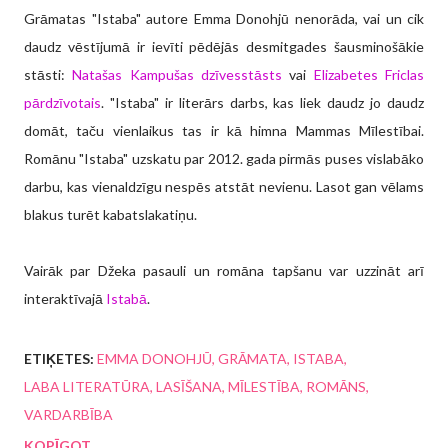
Grāmatas "Istaba" autore Emma Donohjū nenorāda, vai un cik
daudz vēstījumā ir ievīti pēdējās desmitgades šausminošākie
stāsti:
Natašas Kampušas dzīvesstāsts
vai
Elizabetes Friclas
pārdzīvotais
. "Istaba" ir literārs darbs, kas liek daudz jo daudz
domāt, taču vienlaikus tas ir kā himna Mammas Mīlestībai.
Romānu "Istaba" uzskatu par 2012. gada pirmās puses vislabāko
darbu, kas vienaldzīgu nespēs atstāt nevienu. Lasot gan vēlams
blakus turēt kabatslakatiņu.
Vairāk par Džeka pasauli un romāna tapšanu var uzzināt arī
interaktīvajā
Istabā
.
ETIĶETES:
EMMA DONOHJŪ
GRĀMATA
ISTABA
LABA LITERATŪRA
LASĪŠANA
MĪLESTĪBA
ROMĀNS
VARDARBĪBA
KOPĪGOT