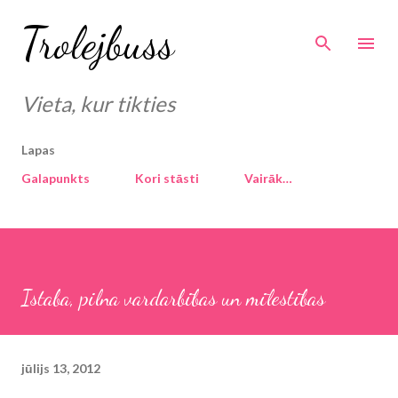
Pāriet uz galveno saturu
Trolejbuss
Vieta, kur tikties
Lapas
Galapunkts
Kori stāsti
Vairāk…
Istaba, pilna vardarbības un mīlestības
jūlijs 13, 2012