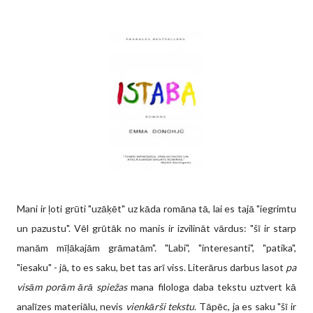
Mani ir ļoti grūti "uzāķēt" uz kāda romāna tā, lai es tajā "iegrimtu
un pazustu". Vēl grūtāk no manis ir izvilināt vārdus: "šī ir starp
manām mīļākajām grāmatām". "Labi", "interesanti", "patika",
"iesaku" - jā, to es saku, bet tas arī viss. Literārus darbus lasot
pa
visām porām ārā spiežas
mana filologa daba tekstu uztvert kā
analīzes materiālu, nevis
vienkārši tekstu
. Tāpēc, ja es saku "šī ir