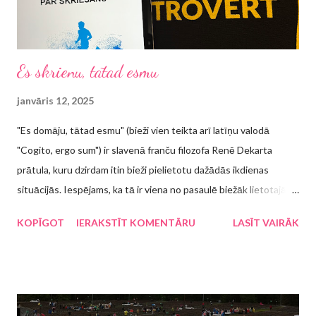
t
ā
r
u
Es skrienu, tātad esmu
janvāris 12, 2025
"Es domāju, tātad esmu" (bieži vien teikta arī latīņu valodā
"Cogito, ergo sum") ir slavenā franču filozofa Renē Dekarta
prātula, kuru dzirdam itin bieži pielietotu dažādās ikdienas
situācijās. Iespējams, ka tā ir viena no pasaulē biežāk lietotajām
atsaucēm citā kontekstā, piemēram, "Strādāju, tātad esmu",
KOPĪGOT
IERAKSTĪT KOMENTĀRU
LASĪT VAIRĀK
"Guļu, tātad esmu", "Ēdu, tātad esmu", "Dziedu, tātad esmu",
tāpēc pārsteigums nebūs, ka arī ievērojamais japāņu rakstnieks
Haruki Murakami darbā "Par ko es runāju, runādams par
skriešanu" (lasīju e-grāmatu) ir ierakstījis teikumu: "Es skrienu,
tātad esmu". Šis lakoniskais teikums izsaka arī visu grāmatas