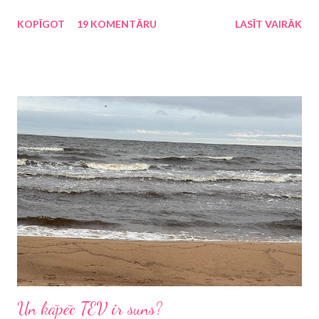
atklājās, ka būs jāpiedalās kaut kādā pasākumā. Protams, ka 5.
KOPĪGOT
19 KOMENTĀRU
LASĪT VAIRĀK
klases skolēnam ir "pa vienu ausi iekšā - pa otru ausi ārā", kas tas
ir par pasākumu, līdz 21. maijā koristu vecāki tika sasaukti uz
sapulci, kurā tad tika paziņots, ka šie svētki ir Rīgas bērnu un
jauniešu dziesmu svētki "Mēs - pilsētai ceRīgai" . Man patīk, ka
skolēniem ir ārpusstundu nodarbības, patīk, ka viņi var attīstīt
savu talantu un ik pa reizei savos panākumos dalīties ar
apkārtējiem. Kur gan labāk lai savu dziedātprasmi/dejotprasmi lai
parāda, ja ne svētkos? Mēs joprojām dzīvojam ekonomiskās
krīzes apstākļos, taču kāds ierēdnis bija noteicis, ka "svētkiem
būt". Man jau pirmajā un vienīgajā sapulcē "nolaidās rokas...
Un kāpēc TEV ir suns?