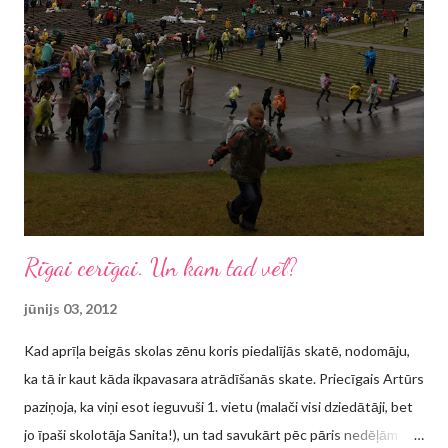
būtību, tomēr pēc izlasīšanas vēl gribas pakavēties Murakami
vēstījuma varā. Uzdrošināšos apgalvot, ka Haruki Murakami
lasītāji ir sadalījušies divās daļās: tie, kuri kāri tver katru jaunu šī
rakstnieka darbu vai pat pārlasa reiz jau lasīto, un tie, kuri reiz ir
kādu darbu lasījuši, bet nav "ielasī...
Rīgai cerīgai. Un kam tad vēl?
jūnijs 03, 2012
Kad aprīļa beigās skolas zēnu koris piedalījās skatē, nodomāju,
ka tā ir kaut kāda ikpavasara atrādīšanās skate. Priecīgais Artūrs
paziņoja, ka viņi esot ieguvuši 1. vietu (malači visi dziedātāji, bet
jo īpaši skolotāja Sanita!), un tad savukārt pēc pāris nedēļām