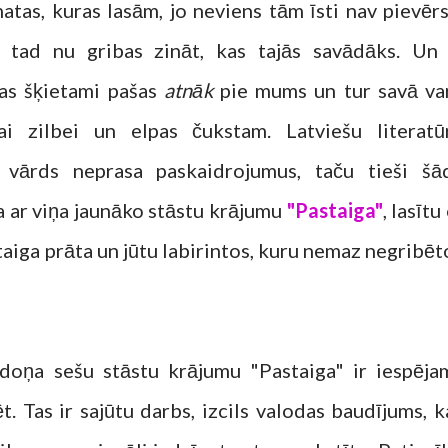
atas, kuras lasām, jo neviens tām īsti nav pievērs
 tad nu gribas zināt, kas tajās savādāks. Un 
as šķietami pašas
atnāk
pie mums un tur savā va
jai zilbei un elpas čukstam. Latviešu literatū
 vārds neprasa paskaidrojumus, taču tieši šā
 ar viņa jaunāko stāstu krājumu
"Pastaiga"
, lasītu
taiga prāta un jūtu labirintos, kuru nemaz negribēt
doņa sešu stāstu krājumu "Pastaiga" ir iespēja
ēt. Tas ir sajūtu darbs, izcils valodas baudījums, k