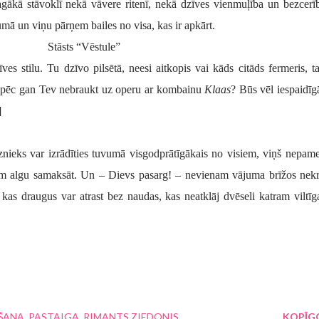
gākā stāvoklī nekā vāvere ritenī, nekā dzīves vienmuļība un bezcerī
mā un viņu pārņem bailes no visa, kas ir apkārt.
Stāsts “Vēstule”
es stilu. Tu dzīvo pilsētā, neesi aitkopis vai kāds citāds fermeris, t
Kāpēc gan Tev nebraukt uz operu ar kombainu
Klaas
? Būs vēl iespaidīg
]
znieks var izrādīties tuvumā visgodprātīgākais no visiem, viņš nepame
am algu samaksāt. Un – Dievs pasarg! – nevienam vājuma brīžos nekr
s, kas draugus var atrast bez naudas, kas neatklāj dvēseli katram viltī
ĪŠANA
PASTAIGA
RIMANTS ZIEDONIS
KOPĪG