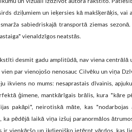
eikumu un vizuāli izdzīvot autora rakstīto. Patiesī
 sirds dziļumiem un ieķersies kā makšķerāķis, vai a
smarža sabiedriskajā transportā ziemas sezonā. 
Pastaiga" vienaldzīgos neatstās.
akstīti desmit gadu amplitūdā, nav viena centrālā 
a vien par vienojošo nenosauc Cilvēku un viņa Dzīv
ju ikviens no mums: nesaprastais dīvainis, apjuku
fektā ģimene, mantkārīgais brālis, kura "kāre p
ijas pakāpi", neirotiskā māte, kas "nodarbojas 
, ka pēdējā laikā viņa izšuj paranormālos ātrumos
s ir vienkāršo un ikdienišķo ietērpt vārdos, kas li