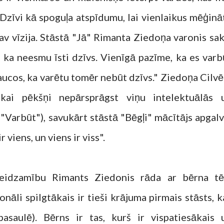
Dzīvi kā spoguļa atspīdumu, lai vienlaikus mēģinā
av vīzija. Stāstā "Jā" Rimanta Ziedoņa varonis sak
ka neesmu īsti dzīvs. Vienīgā pazīme, ka es varb
traucos, ka varētu tomēr nebūt dzīvs." Ziedoņa Cilvē
ikai pēkšņi nepārsprāgst viņu intelektuālās 
"Varbūt"), savukārt stāstā "Bēgļi" mācītājs apgalv
ir viens, un viens ir viss".
beidzamību Rimants Ziedonis rāda ar bērna tē
nāli spilgtākais ir tieši krājuma pirmais stāsts, k
asaulē). Bērns ir tas, kurš ir vispatiesākais 