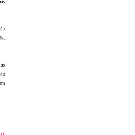
bas
aču
āk,
tīs
ati
gam
OT