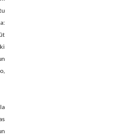
tu
a:
ūt
ki
un
o,
la
as
un