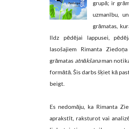
grupā; ir grām
uzmanību, un
grāmatas, kur
līdz pēdējai lappusei, pēdē
lasošajiem Rimanta Ziedoņa
grāmatas
atnākšana
man notika
formātā. Šis darbs šķiet kā pas
beigt.
Es nedomāju, ka Rimanta Zie
aprakstīt, raksturot vai analiz