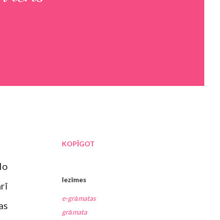
KOPĪGOT
lo
Iezīmes
rī
e-grāmatas
as
grāmata