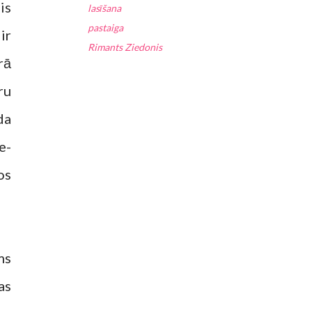
is
lasīšana
pastaiga
ir
Rimants Ziedonis
rā
ru
da
 e-
os
ms
as