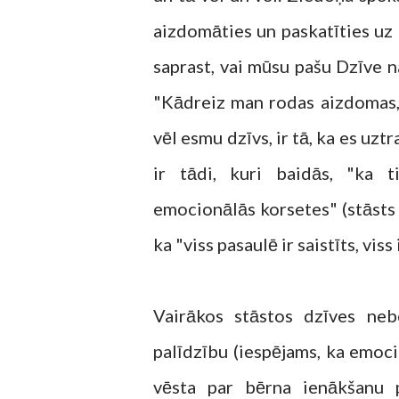
aizdomāties un paskatīties uz 
saprast, vai mūsu pašu Dzīve n
"Kādreiz man rodas aizdomas, 
vēl esmu dzīvs, ir tā, ka es uz
ir tādi, kuri baidās, "ka t
emocionālās korsetes" (stāsts 
ka "viss pasaulē ir saistīts, viss 
Vairākos stāstos dzīves ne
palīdzību (iespējams, ka emocio
vēsta par bērna ienākšanu p