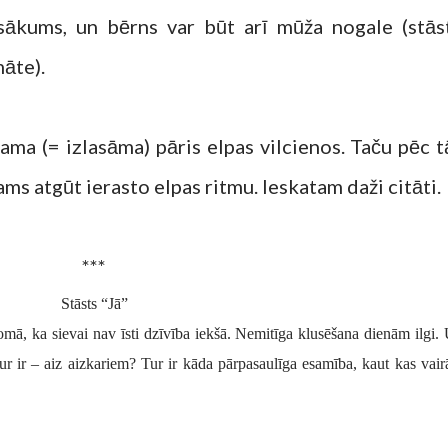
 sākums, un bērns var būt arī mūža nogale (stās
māte).
jama (= izlasāma) pāris elpas vilcienos. Taču pēc t
jams atgūt ierasto elpas ritmu. Ieskatam daži citāti.
***
Stāsts “Jā”
domā, ka sievai nav īsti dzīvība iekšā. Nemitīga klusēšana dienām ilgi.
ur ir – aiz aizkariem? Tur ir kāda pārpasaulīga esamība, kaut kas vair