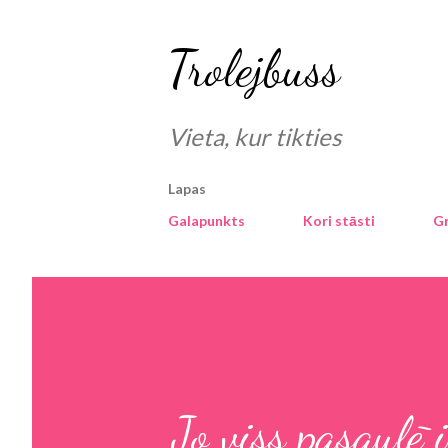
Trolejbuss
Vieta, kur tikties
Lapas
Galapunkts
Kori stāsti
G
Jo viss pasaulē i