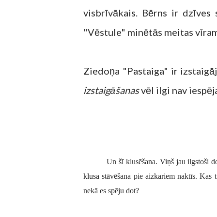
visbrīvākais. Bērns ir dzīves
"Vēstule" minētās meitas vīra
Ziedoņa "Pastaiga" ir izstaigā
izstaigāšanas
vēl ilgi nav iespē
Un šī klusēšana. Viņš jau ilgstoši 
klusa stāvēšana pie aizkariem naktīs. Kas t
nekā es spēju dot?