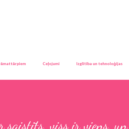
Pāriet uz galveno saturu
rāmattārpiem
Ceļojumi
Izglītība un tehnoloģijas
r saistīts, viss ir viens, un