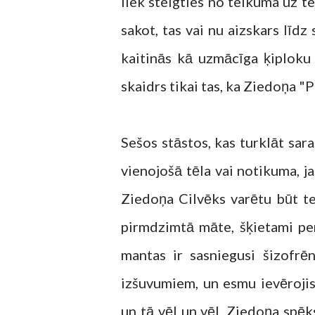
liek steigties no teikuma uz t
sakot, tas vai nu aizskars līdz
kaitinās kā uzmācīga ķiploku 
skaidrs tikai tas, ka Ziedoņa "
Sešos stāstos, kas turklāt sar
vienojošā tēla vai notikuma, j
Ziedoņa Cilvēks varētu būt te
pirmdzimtā māte, šķietami per
mantas ir sasniegusi šizofrēn
izšuvumiem, un esmu ievērojis
un tā vēl un vēl. Ziedoņa spēk