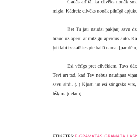
Gadās arī tā, ka cilvēks nonāk sma
migla. Kādreiz cilvēks nonāk pilnīgā apjuku
Bet Tu jau naudai pakļauj savu dzīv
brauc uz operu ar milzīgu apvidus auto. 
ļoti labi izskatīsies pie baltā nama. [par dēlu
Esi vērīgs pret cilvēkiem, Tavs dār
Tevi arī tad, kad Tev nebūs naudiņas viņ
savu sirdi. (..) Kļūsti un esi stingrāks vīr
lišķim. [dēlam]
ETIĶETES:
E-GRĀMATAS
GRĀMATA
LAS