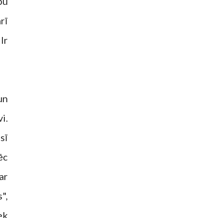
bu
rī
Ir
un
i.
sī
ēc
ar
",
ek