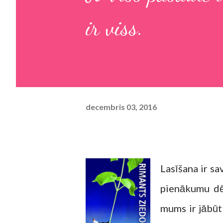
ir viss.
decembris 03, 2016
Lasīšana ir sa
pienākumu dēļ
mums ir jābūt