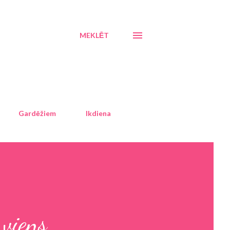
MEKLĒT
Gardēžiem
Ikdiena
 viens