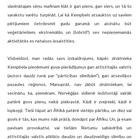
slavinātajam sēņu mafinam klāt ir gan piens, gan siers, un tā šo
sarakstu varētu turpināt. Lai kā Kempbels atsauktos uz saviem
pētījumiem četrdesmit gadu garumā un aicinātu būt
veģetāriešiem, ekstremālās un (šobrīd?) sev nepieņemamās
aktivitātēs es netaisos iesaistīties.
Visbeidzot, man radās savs izskaidrojums, kāpēc zinātnieka
Kempbela pieņēmumi guva pierādījumus gan attīstītajās valstīs
(autors daudz runā par "pārticības slimībām"), gan atsevišķos
pasaules reģionos. Manuprāt, nav jābūt zinātniekam, lai
secinātu, ka, piemēram, Norvēģijas vidienē iedzīvotāji vairāk
patērē govs pienu, nekā piekrastē. Kādi ir zvejnieki, kādi ir
lopkopji. Tieši tāpat arī Āfrikā patērē vietējo pārtiku, un diez vai
govis ir tās, kas mums nāk prātā, domājot par Āfriku. Un, ja esam
pavisam provokatīvi, vai tiešām Rietumu sabiedrībā un
attīstītajās valstīs atklāto daudzo un daudzveidīgo slimību un