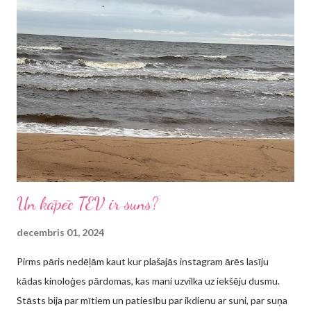
skolēniem ir ārpusstundu nodarbības, patīk, ka viņi var attīstīt
savu talantu un ik pa reizei savos panākumos dalīties ar
apkārtējiem. Kur gan labāk lai savu dziedātprasmi/dejotprasmi lai
parāda, ja ne svētkos? Mēs joprojām dzīvojam ekonomiskās
krīzes apstākļos, taču kāds ierēdnis bija noteicis, ka "svētkiem
būt". Man jau pirmajā un vienīgajā sapulcē "nolaidās rokas...
Un kāpēc TEV ir suns?
decembris 01, 2024
Pirms pāris nedēļām kaut kur plašajās instagram ārēs lasīju
kādas kinoloģes pārdomas, kas mani uzvilka uz iekšēju dusmu.
Stāsts bija par mītiem un patiesību par ikdienu ar suni, par suņa