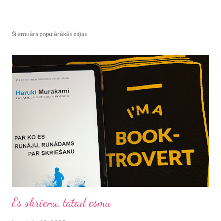
Šī emuāra populārākās ziņas
Es skrienu, tātad esmu