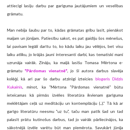
attiecīgi lasīju darbu par garīguma jautājumiem un veselības
grāmatu.
Man nebija šaubu par to, kādas grāmatas gribu lasīt, pienākot
maijam un jūnijam. Patiesību sakot, es pat gaidīju šos mēnešus,
lai pavisam legāli darītu to, ko kādu laiku jau vēlējos, bet visu
laiku atliku, jo krājās jauni interesanti darbi, kas tematiski mani
uzrunāja vairāk. Zināju, ka maijā lasīšu Tomasa Mērtona e-
grāmatu
"Pārdomas vienatnē"
, jo šī autora darbus slavēja
kolēģi, kā arī par šo darbu atzinīgi izteicies
blogeris Didzis
Kukainis
, minot, ka "Mērtona "Pārdomas vienatnē" būtu
ieteicamas kā pirmās izvēles literatūra ikvienam garīguma
meklētājam ceļā uz meditāciju un kontemplāciju (..)." Tā kā ar
garīgo literatūru neesmu "uz tu", taču man patīk šad un tad
palasīt prātu kutinošus darbus, tad jo vairāk pārliecinājos, ka
sākotnējā izvēle varētu būt man piemērota. Savukārt jūnija