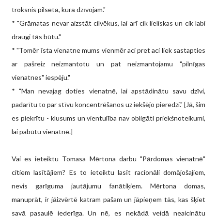
troksnis pilsētā, kurā dzīvojam."
* "Grāmatas nevar aizstāt cilvēkus, lai arī cik lieliskas un cik labi
draugi tās būtu."
* "Tomēr īsta vienatne mums vienmēr aci pret aci liek sastapties
ar pašreiz neizmantotu un pat neizmantojamu "pilnīgas
vienatnes" iespēju."
* "Man nevajag doties vienatnē, lai apstādinātu savu dzīvi,
padarītu to par stīvu koncentrēšanos uz iekšējo pieredzi." [Jā, šim
es piekrītu - klusums un vientulība nav obligāti priekšnoteikumi,
lai pabūtu vienatnē.]
Vai es ieteiktu Tomasa Mērtona darbu "Pārdomas vienatnē"
citiem lasītājiem? Es to ieteiktu lasīt racionāli domājošajiem,
nevis garīguma jautājumu fanātiķiem. Mērtona domas,
manuprāt, ir jāizvērtē katram pašam un jāpieņem tās, kas šķiet
savā pasaulē iederīga. Un nē, es nekādā veidā neaicinātu