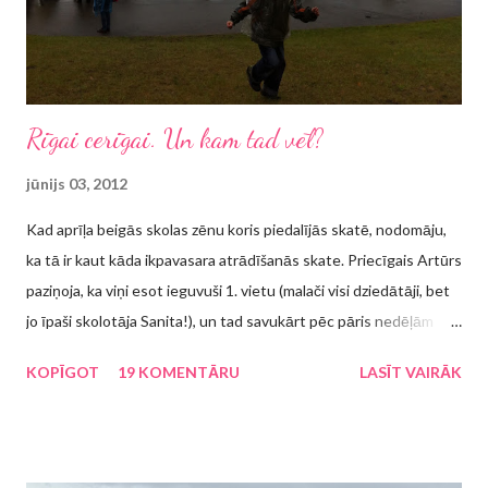
Rīgai cerīgai. Un kam tad vēl?
jūnijs 03, 2012
Kad aprīļa beigās skolas zēnu koris piedalījās skatē, nodomāju,
ka tā ir kaut kāda ikpavasara atrādīšanās skate. Priecīgais Artūrs
paziņoja, ka viņi esot ieguvuši 1. vietu (malači visi dziedātāji, bet
jo īpaši skolotāja Sanita!), un tad savukārt pēc pāris nedēļām
atklājās, ka būs jāpiedalās kaut kādā pasākumā. Protams, ka 5.
KOPĪGOT
19 KOMENTĀRU
LASĪT VAIRĀK
klases skolēnam ir "pa vienu ausi iekšā - pa otru ausi ārā", kas tas
ir par pasākumu, līdz 21. maijā koristu vecāki tika sasaukti uz
sapulci, kurā tad tika paziņots, ka šie svētki ir Rīgas bērnu un
jauniešu dziesmu svētki "Mēs - pilsētai ceRīgai" . Man patīk, ka