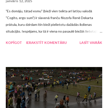
janvāris 12, 2025
"Es domāju, tātad esmu" (bieži vien teikta arī latīņu valodā
"Cogito, ergo sum") ir slavenā franču filozofa Renē Dekarta
prātula, kuru dzirdam itin bieži pielietotu dažādās ikdienas
situācijās. Iespējams, ka tā ir viena no pasaulē biežāk lietotajām
atsaucēm citā kontekstā, piemēram, "Strādāju, tātad esmu",
KOPĪGOT
IERAKSTĪT KOMENTĀRU
LASĪT VAIRĀK
"Guļu, tātad esmu", "Ēdu, tātad esmu", "Dziedu, tātad esmu",
tāpēc pārsteigums nebūs, ka arī ievērojamais japāņu rakstnieks
Haruki Murakami darbā "Par ko es runāju, runādams par
skriešanu" (lasīju e-grāmatu) ir ierakstījis teikumu: "Es skrienu,
tātad esmu". Šis lakoniskais teikums izsaka arī visu grāmatas
būtību, tomēr pēc izlasīšanas vēl gribas pakavēties Murakami
vēstījuma varā. Uzdrošināšos apgalvot, ka Haruki Murakami
lasītāji ir sadalījušies divās daļās: tie, kuri kāri tver katru jaunu šī
rakstnieka darbu vai pat pārlasa reiz jau lasīto, un tie, kuri reiz ir
kādu darbu lasījuši, bet nav "ielasī...