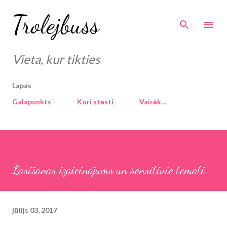
Pāriet uz galveno saturu
Trolejbuss
Vieta, kur tikties
Lapas
Galapunkts
Kori stāsti
Vairāk…
Lasīšanas izaicinājums un sensitīvie temati
jūlijs 03, 2017