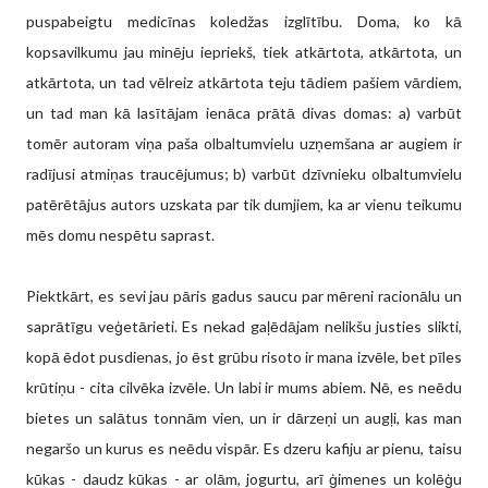
puspabeigtu medicīnas koledžas izglītību. Doma, ko kā
kopsavilkumu jau minēju iepriekš, tiek atkārtota, atkārtota, un
atkārtota, un tad vēlreiz atkārtota teju tādiem pašiem vārdiem,
un tad man kā lasītājam ienāca prātā divas domas: a) varbūt
tomēr autoram viņa paša olbaltumvielu uzņemšana ar augiem ir
radījusi atmiņas traucējumus; b) varbūt dzīvnieku olbaltumvielu
patērētājus autors uzskata par tik dumjiem, ka ar vienu teikumu
mēs domu nespētu saprast.
Piektkārt, es sevi jau pāris gadus saucu par mēreni racionālu un
saprātīgu veģetārieti. Es nekad gaļēdājam nelikšu justies slikti,
kopā ēdot pusdienas, jo ēst grūbu risoto ir mana izvēle, bet pīles
krūtiņu - cita cilvēka izvēle. Un labi ir mums abiem. Nē, es neēdu
bietes un salātus tonnām vien, un ir dārzeņi un augļi, kas man
negaršo un kurus es neēdu vispār. Es dzeru kafiju ar pienu, taisu
kūkas - daudz kūkas - ar olām, jogurtu, arī ģimenes un kolēģu