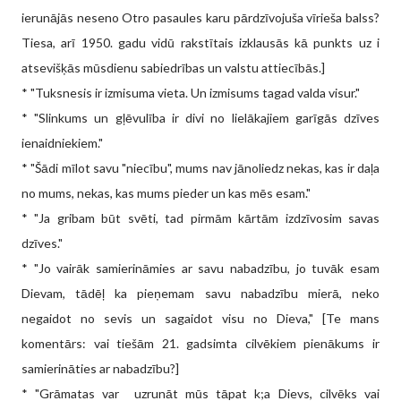
ierunājās neseno Otro pasaules karu pārdzīvojuša vīrieša balss?
Tiesa, arī 1950. gadu vidū rakstītais izklausās kā punkts uz i
atsevišķās mūsdienu sabiedrības un valstu attiecībās.]
* "Tuksnesis ir izmisuma vieta. Un izmisums tagad valda visur."
* "Slinkums un gļēvulība ir divi no lielākajiem garīgās dzīves
ienaidniekiem."
* "Šādi mīlot savu "niecību", mums nav jānoliedz nekas, kas ir daļa
no mums, nekas, kas mums pieder un kas mēs esam."
* "Ja gribam būt svēti, tad pirmām kārtām izdzīvosim savas
dzīves."
* "Jo vairāk samierināmies ar savu nabadzību, jo tuvāk esam
Dievam, tādēļ ka pieņemam savu nabadzību mierā, neko
negaidot no sevis un sagaidot visu no Dieva," [Te mans
komentārs: vai tiešām 21. gadsimta cilvēkiem pienākums ir
samierināties ar nabadzību?]
* "Grāmatas var uzrunāt mūs tāpat k;a Dievs, cilvēks vai