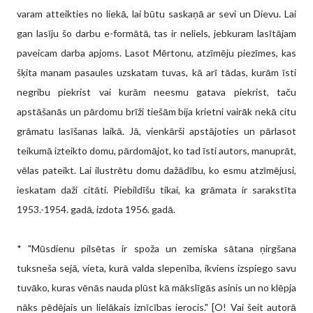
varam atteikties no liekā, lai būtu saskaņā ar sevi un Dievu. Lai
gan lasīju šo darbu e-formātā, tas ir neliels, jebkuram lasītājam
paveicam darba apjoms. Lasot Mērtonu, atzīmēju piezīmes, kas
šķita manam pasaules uzskatam tuvas, kā arī tādas, kurām īsti
negribu piekrist vai kurām neesmu gatava piekrist, taču
apstāšanās un pārdomu brīži tiešām bija krietni vairāk nekā citu
grāmatu lasīšanas laikā. Jā, vienkārši apstājoties un pārlasot
teikumā izteikto domu, pārdomājot, ko tad īsti autors, manuprāt,
vēlas pateikt. Lai ilustrētu domu dažādību, ko esmu atzīmējusi,
ieskatam daži citāti. Piebildīšu tikai, ka grāmata ir sarakstīta
1953.-1954. gadā, izdota 1956. gadā.
* "Mūsdienu pilsētas ir spoža un zemiska sātana ņirgšana
tuksneša sejā, vieta, kurā valda slepenība, ikviens izspiego savu
tuvāko, kuras vēnās nauda plūst kā mākslīgās asinis un no klēpja
nāks pēdējais un lielākais iznīcības ierocis." [O! Vai šeit autorā