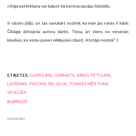
cītīga patērēšana var kalpot kā kontracepcijas līdzeklis.
Ir sācies jūlijs, un tas savukārt nozīmē, ka man jau rokās ir kāds
Čikāgā dzīvojoša autora darbs. Tiesa, arī viens no nesenās
klasikas, ko esmu pasen vēlējusies izlasīt. Atstāju neziņā? :)
ETIĶETES:
GARĪGUMS
GRĀMATA
ĶĪNAS PĒTĪJUMS
LASĪŠANA
PADOMI
RELIĢIJA
TOMASS MĒRTONS
VESELĪBA
KOPĪGOT
Komentāri