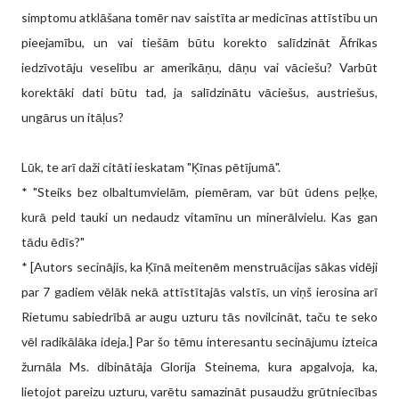
simptomu atklāšana tomēr nav saistīta ar medicīnas attīstību un
pieejamību, un vai tiešām būtu korekto salīdzināt Āfrikas
iedzīvotāju veselību ar amerikāņu, dāņu vai vāciešu? Varbūt
korektāki dati būtu tad, ja salīdzinātu vāciešus, austriešus,
ungārus un itāļus?
Lūk, te arī daži citāti ieskatam "Ķīnas pētījumā".
* "Steiks bez olbaltumvielām, piemēram, var būt ūdens peļķe,
kurā peld tauki un nedaudz vitamīnu un minerālvielu. Kas gan
tādu ēdīs?"
* [Autors secinājis, ka Ķīnā meitenēm menstruācijas sākas vidēji
par 7 gadiem vēlāk nekā attīstītajās valstīs, un viņš ierosina arī
Rietumu sabiedrībā ar augu uzturu tās novilcināt, taču te seko
vēl radikālāka ideja.] Par šo tēmu interesantu secinājumu izteica
žurnāla Ms. dibinātāja Glorija Steinema, kura apgalvoja, ka,
lietojot pareizu uzturu, varētu samazināt pusaudžu grūtniecības