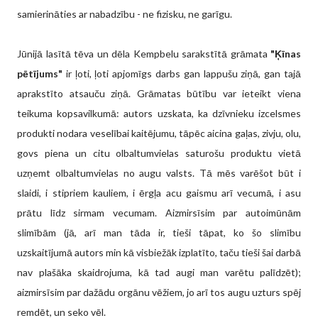
samierināties ar nabadzību - ne fizisku, ne garīgu.
Jūnijā lasītā tēva un dēla Kempbelu sarakstītā grāmata
"Ķīnas
pētījums"
ir ļoti, ļoti apjomīgs darbs gan lappušu ziņā, gan tajā
aprakstīto atsauču ziņā. Grāmatas būtību var ieteikt viena
teikuma kopsavilkumā: autors uzskata, ka dzīvnieku izcelsmes
produkti nodara veselībai kaitējumu, tāpēc aicina gaļas, zivju, olu,
govs piena un citu olbaltumvielas saturošu produktu vietā
uzņemt olbaltumvielas no augu valsts. Tā mēs varēšot būt i
slaidi, i stipriem kauliem, i ērgļa acu gaismu arī vecumā, i asu
prātu līdz sirmam vecumam. Aizmirsīsim par autoimūnām
slimībām (jā, arī man tāda ir, tieši tāpat, ko šo slimību
uzskaitījumā autors min kā visbiežāk izplatīto, taču tieši šai darbā
nav plašāka skaidrojuma, kā tad augi man varētu palīdzēt);
aizmirsīsim par dažādu orgānu vēžiem, jo arī tos augu uzturs spēj
remdēt, un seko vēl.