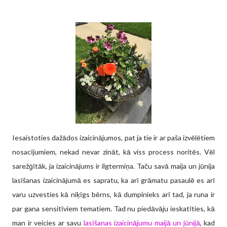
Iesaistoties dažādos izaicinājumos, pat ja tie ir ar paša izvēlētiem
nosacījumiem, nekad nevar zināt, kā viss process noritēs. Vēl
sarežģītāk, ja izaicinājums ir ilgtermiņa. Taču savā maija un jūnija
lasīšanas izaicinājumā es sapratu, ka arī grāmatu pasaulē es arī
varu uzvesties kā niķīgs bērns, kā dumpinieks arī tad, ja runa ir
par gana sensitīviem tematiem. Tad nu piedāvāju ieskatīties, kā
man ir veicies ar savu
lasīšanas izaicinājumu maijā un jūnijā
, kad