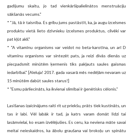
gadījumu skaitu, jo tad vienkāršipalielinātos menstruāciju
sākšanās vecums."
* "Jā, tā ir taisnība. Es gribu jums pastāstīt, ka, ja augu izcelsmes
produktu vietā lieto dzīvnieku izcelsmes produktus, cilvēki var
pat kļūt akli."
* "A vitamīnu organisms var veidot no beta-karotīna, un arī D
vitamīnu organisms var sintezēt pats, ja reizi divās dienās uz
piecpadsmit minūtēm ķermenis tiks pakļauts saules gaismas
iedarbībai." [Aleluja! 2017. gada vasarā mēs nedēļām nevaram uz
15 minūtēm dabūt saules starus!]
* "Esmu pārliecināts, ka ikvienai slimībai ir ģenētisks cēlonis."
Lasīšanas izaicinājums raiti rit uz priekšu, prāts tiek kustināts, un
tas ir labi. Vēl labāk ir tad, ja katrs varam domāt līdzi tai
lasāmvielai, ko esam izvēlējušies. Es ceru, ka neviena māte savai
meitai neieskaidros, ka ābolu graušana vai brokoļu un spinātu