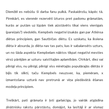
Diemžēl es nebūšu šī darba fanu pulkā. Paskaidrošu, kāpēc tā.
Pirmkārt, es vienmēr rezervēti izturos pret padomu grāmatām,
kurās ar putām uz lūpām tiek aizstāvēts tikai viens vienīgais
(pareizais?) viedoklis. Kempbels negatīvi izsakās gan par Atkinsa
diētas principiem, gan Sautbīčas diētu. Es uzskatu, ka ikviena
diēta ir absurda, jo diēta nav tas pats, kas ir sabalansēts uzturs,
un no šāda aspekta Kempbelam nāktos tikpat negatīvi mesties
virsū pārējām ar uzturu saistītajām aplamībām. Otrkārt, diez vai
pilnīgi viss, nu pilnīgi, pilnīgi viss minētajās populārajās diētās ir
bijis tik slikti, taču Kempbels neuzsver, ka, piemēram, x
izmantošana uzturā nav pretrunā ar viņa piedāvātā ēšanas
modeļa principiem.
Treškārt, pati grāmata ir ļoti garlaicīga, jo vairāk atgādina
zinātnisku rakstu pārstāstu, domājot, ka lasītāji ir ar vismaz