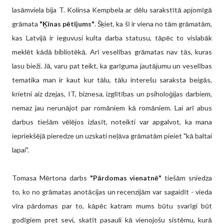
lasāmviela bija T. Kolinsa Kempbela ar dēlu sarakstītā apjomīgā
grāmata
"Ķīnas pētījums"
. Šķiet, ka šī ir viena no tām grāmatām,
kas Latvijā ir ieguvusi kulta darba statusu, tāpēc to vislabāk
meklēt kādā bibliotēkā. Arī veselības grāmatas nav tās, kuras
lasu bieži. Jā, varu pat teikt, ka garīguma jautājumu un veselības
tematika man ir kaut kur tālu, tālu interešu saraksta beigās,
krietni aiz dzejas, IT, biznesa, izglītības un psiholoģijas darbiem,
nemaz jau nerunājot par romāniem kā romāniem. Lai arī abus
darbus tiešām vēlējos izlasīt, noteikti var apgalvot, ka mana
iepriekšējā pieredze un uzskati neļāva grāmatām pieiet "kā baltai
lapai".
Tomasa Mērtona darbs
"Pārdomas vienatnē"
tiešām sniedza
to, ko no grāmatas anotācijas un recenzijām var sagaidīt - vieda
vīra pārdomas par to, kāpēc katram mums būtu svarīgi būt
godīgiem pret sevi, skatīt pasauli kā vienojošu sistēmu, kurā