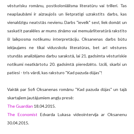
vēsturisku romānu, postkoloniālisma literatūru vai trilleri. Tas
neapšaubāmi ir aizraujošs un lietpratīgi uzrakstīts darbs, kas
vienaldzīgu neatstās nevienu. Darbs "ievelk" sevī, liek domāt un
saskatīt paralēles ar mums zināmo vai memuārliteratūrā rakstīto
šī laikposma notikumu interpretāciju. Oksanenas darbs būtu
iekļaujams ne tikai vidusskolu literatūras, bet arī vēstures
stundās analizējamo darbu sarakstā, lai 21. gadsimta vēsturiskie
notikumi neatkārtotu 20. gadsimtā pieredzēto. Izcili, skarbi un
patiesi - trīs vārdi, kas raksturo "Kad pazuda dūjas"!
Vairāk par Sofi Oksanenas romānu "Kad pazuda dūjas" un tajā
skartajiem jautājumiem angļu presē:
The Guardian
18.04.2015.
The Economist
Edvarda Lukasa videointervija ar Oksanenu
30.04.2015.