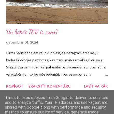
Un kāpēc TEV ir suns?
decembris 01, 2024
Pirms pāris nedēļām kaut kur plašajās instagram ārēs lasīju
kādas kinoloģes pārdomas, kas mani uzvilka uz iekšēju dusmu.
Stāsts bija par mītiem un patiesību par ikdienu ar suni, par suņa
vajadzībām un to, ko mēs iedomājamies esam par suņa
vajadzībām. Lai gan noteikti bija nianses, kurām es izklāstā
KOPĪGOT
IERAKSTĪT KOMENTĀRU
LASĪT VAIRĀK
piekritu, tomēr ne pilnībā visam, un visvairāk es nepiekritu
apgalvojumam, kas īsumā ir šādi formulējams: mīts ir tas, ka
This site uses cookies from Google to deliver its services
and to analyze traffic. Your IP address and user-agent are
visiem suņiem ir nepieciešamas regulāras divreiz dienā veicamas
shared with Google along with performance and security
pastaigas, jo reaktīviem suņiem var būt trokšņi vai citi apstākļi,
metrics to ensure quality of service, generate usage