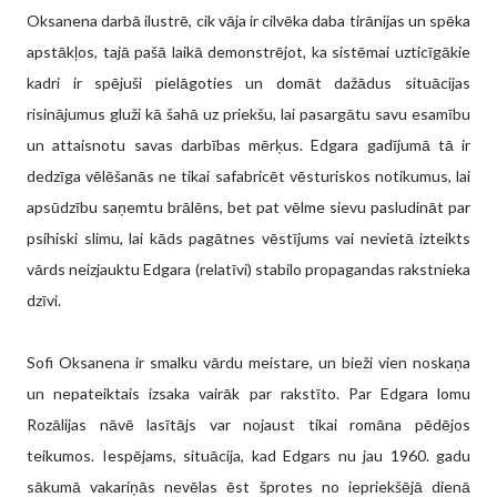
Oksanena darbā ilustrē, cik vāja ir cilvēka daba tirānijas un spēka
apstākļos, tajā pašā laikā demonstrējot, ka sistēmai uzticīgākie
kadri ir spējuši pielāgoties un domāt dažādus situācijas
risinājumus gluži kā šahā uz priekšu, lai pasargātu savu esamību
un attaisnotu savas darbības mērķus. Edgara gadījumā tā ir
dedzīga vēlēšanās ne tikai safabricēt vēsturiskos notikumus, lai
apsūdzību saņemtu brālēns, bet pat vēlme sievu pasludināt par
psihiski slimu, lai kāds pagātnes vēstījums vai nevietā izteikts
vārds neizjauktu Edgara (relatīvi) stabilo propagandas rakstnieka
dzīvi.
Sofi Oksanena ir smalku vārdu meistare, un bieži vien noskaņa
un nepateiktais izsaka vairāk par rakstīto. Par Edgara lomu
Rozālijas nāvē lasītājs var nojaust tikai romāna pēdējos
teikumos. Iespējams, situācija, kad Edgars nu jau 1960. gadu
sākumā vakariņās nevēlas ēst šprotes no iepriekšējā dienā