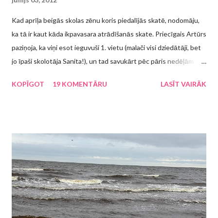
Kad aprīļa beigās skolas zēnu koris piedalījās skatē, nodomāju,
ka tā ir kaut kāda ikpavasara atrādīšanās skate. Priecīgais Artūrs
paziņoja, ka viņi esot ieguvuši 1. vietu (malači visi dziedātāji, bet
jo īpaši skolotāja Sanita!), un tad savukārt pēc pāris nedēļām
atklājās, ka būs jāpiedalās kaut kādā pasākumā. Protams, ka 5.
KOPĪGOT
19 KOMENTĀRU
LASĪT VAIRĀK
klases skolēnam ir "pa vienu ausi iekšā - pa otru ausi ārā", kas tas
ir par pasākumu, līdz 21. maijā koristu vecāki tika sasaukti uz
sapulci, kurā tad tika paziņots, ka šie svētki ir Rīgas bērnu un
jauniešu dziesmu svētki "Mēs - pilsētai ceRīgai" . Man patīk, ka
skolēniem ir ārpusstundu nodarbības, patīk, ka viņi var attīstīt
savu talantu un ik pa reizei savos panākumos dalīties ar
apkārtējiem. Kur gan labāk lai savu dziedātprasmi/dejotprasmi lai
parāda, ja ne svētkos? Mēs joprojām dzīvojam ekonomiskās
krīzes apstākļos, taču kāds ierēdnis bija noteicis, ka "svētkiem
būt". Man jau pirmajā un vienīgajā sapulcē "nolaidās rokas...