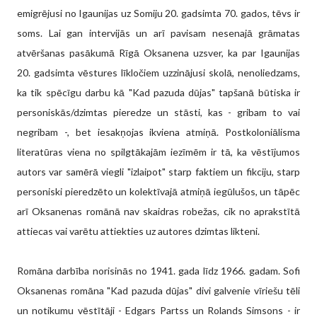
emigrējusi no Igaunijas uz Somiju 20. gadsimta 70. gados, tēvs ir
soms. Lai gan intervijās un arī pavisam nesenajā grāmatas
atvēršanas pasākumā Rīgā Oksanena uzsver, ka par Igaunijas
20. gadsimta vēstures līkločiem uzzinājusi skolā, nenoliedzams,
ka tik spēcīgu darbu kā "Kad pazuda dūjas" tapšanā būtiska ir
personiskās/dzimtas pieredze un stāsti, kas - gribam to vai
negribam -, bet iesakņojas ikviena atmiņā. Postkoloniālisma
literatūras viena no spilgtākajām iezīmēm ir tā, ka vēstījumos
autors var samērā viegli "izlaipot" starp faktiem un fikciju, starp
personiski pieredzēto un kolektīvajā atmiņā iegūlušos, un tāpēc
arī Oksanenas romānā nav skaidras robežas, cik no aprakstītā
attiecas vai varētu attiekties uz autores dzimtas likteni.
Romāna darbība norisinās no 1941. gada līdz 1966. gadam. Sofi
Oksanenas romāna "Kad pazuda dūjas" divi galvenie vīriešu tēli
un notikumu vēstītāji - Edgars Partss un Rolands Simsons - ir