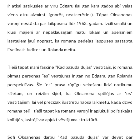
ir atkal satikusies ar vīru Edgaru (lai gan kara gados abi vēlas
viens otru aizmirst, ignorēt, neatcerēties). Tāpat Oksanenas
varoņi nestāsta par laikposmu līdz 1963. gadam. Izcili smalki un
klusi mājieni ar nepaklausīgām matu lokām un apelsīniem
lasītājiem ļauj noprast, ka romāna pēdējās lappusēs sastaptā
Evelīna ir Judītes un Rolanda meita.
Tieši tāpat mani fascinē "Kad pazuda dūjas" vēstītājs, jo romānā
pirmās personas "es" vēstījums ir gan no Edgara, gan Rolanda
perspektīvas. Šie "es" prasa rūpīgu sekošanu līdzi notikumu
sižetam, un reizēm šķiet, ka Oksanena spēlējas ar "es"
vēstītājiem, lai vēl precīzāk ilustrētu haosa laikmetu, kādā dzīvo
romāna tēli - tieši tāpat kā romāna varoņi ir apjukuši politiskajās
kolīzijās, lasītāji var apjukt vēstījuma struktūrā.
Sofi Oksanenas darbu "Kad pazuda dūjas" var dēvēt par