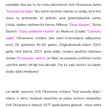
parādījās ziņa par to, ka somu rakstnieces Sofi Oksanenas darbs
"Kad pazuda dūjas"
tiks izdots latviešu valodā, es zināju, ka šī būs
viena no grāmatām, ko gribēšu savā grāmatplauktā uzreiz.
Līdzās tādiem darbiem kā Hertas Milleres
"Elpas šūpoles"
, Rūtas
Šepetis
"Starp pelēkiem toņiem"
un Markusa Zusaka
"Grāmatu
zagle"
, Oksanenas romāns skar mani interesējošo laikposmu,
proti, 20. gadsimta 40.-60. gadus. Oriģinālvalodā izdots 2012.
gadā, tieši šobrīd, 2015. gada maijā, romāns piedzīvo izdošanu
vismaz
29 pasaules valstīs
, un šķiet, ka pasaules politisko norišu
saistībā darbs vēl ilgi būs aktuāls. Par ko tajā vēstīts un kāpēc
izsaku šādu minējumu?
Lai labāk saprastu Sofi Oksanena romāna "Kad pazuda dūjas"
sižetu, ir vērts nedaudz iepazīties ar pašas autores biogrāfiju.
Sofi Oksanena ir dzimusi 1977. gadā jauktā ģimenē - viņas māte