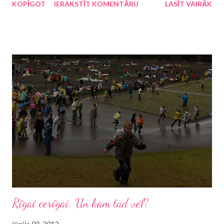
KOPĪGOT
IERAKSTĪT KOMENTĀRU
LASĪT VAIRĀK
"Guļu, tātad esmu", "Ēdu, tātad esmu", "Dziedu, tātad esmu",
tāpēc pārsteigums nebūs, ka arī ievērojamais japāņu rakstnieks
Haruki Murakami darbā "Par ko es runāju, runādams par
skriešanu" (lasīju e-grāmatu) ir ierakstījis teikumu: "Es skrienu,
tātad esmu". Šis lakoniskais teikums izsaka arī visu grāmatas
būtību, tomēr pēc izlasīšanas vēl gribas pakavēties Murakami
vēstījuma varā. Uzdrošināšos apgalvot, ka Haruki Murakami
lasītāji ir sadalījušies divās daļās: tie, kuri kāri tver katru jaunu šī
rakstnieka darbu vai pat pārlasa reiz jau lasīto, un tie, kuri reiz ir
kādu darbu lasījuši, bet nav "ielasī...
Rīgai cerīgai. Un kam tad vēl?
jūnijs 03, 2012