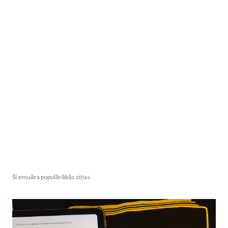
Šī emuāra populārākās ziņas