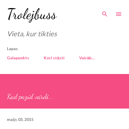
Pāriet uz galveno saturu
Trolejbuss
Vieta, kur tikties
Lapas
Galapunkts
Kori stāsti
Vairāk…
Kad pazūd vārdi...
maijs 03, 2015