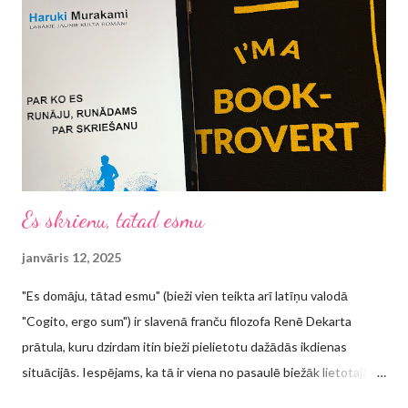
Es skrienu, tātad esmu
janvāris 12, 2025
"Es domāju, tātad esmu" (bieži vien teikta arī latīņu valodā
"Cogito, ergo sum") ir slavenā franču filozofa Renē Dekarta
prātula, kuru dzirdam itin bieži pielietotu dažādās ikdienas
situācijās. Iespējams, ka tā ir viena no pasaulē biežāk lietotajām
atsaucēm citā kontekstā, piemēram, "Strādāju, tātad esmu",