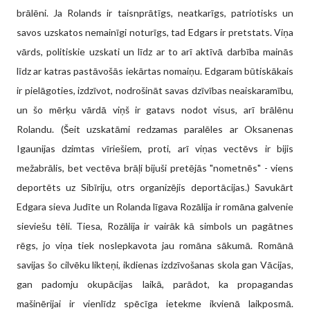
brālēni. Ja Rolands ir taisnprātīgs, neatkarīgs, patriotisks un
savos uzskatos nemainīgi noturīgs, tad Edgars ir pretstats. Viņa
vārds, politiskie uzskati un līdz ar to arī aktīvā darbība mainās
līdz ar katras pastāvošās iekārtas nomaiņu. Edgaram būtiskākais
ir pielāgoties, izdzīvot, nodrošināt savas dzīvības neaiskaramību,
un šo mērķu vārdā viņš ir gatavs nodot visus, arī brālēnu
Rolandu. (Šeit uzskatāmi redzamas paralēles ar Oksanenas
Igaunijas dzimtas vīriešiem, proti, arī viņas vectēvs ir bijis
mežabrālis, bet vectēva brāļi bijuši pretējās "nometnēs" - viens
deportēts uz Sibīriju, otrs organizējis deportācijas.) Savukārt
Edgara sieva Judīte un Rolanda līgava Rozālija ir romāna galvenie
sieviešu tēli. Tiesa, Rozālija ir vairāk kā simbols un pagātnes
rēgs, jo viņa tiek noslepkavota jau romāna sākumā. Romānā
savijas šo cilvēku likteņi, ikdienas izdzīvošanas skola gan Vācijas,
gan padomju okupācijas laikā, parādot, ka propagandas
mašinērijai ir vienlīdz spēcīga ietekme ikvienā laikposmā.