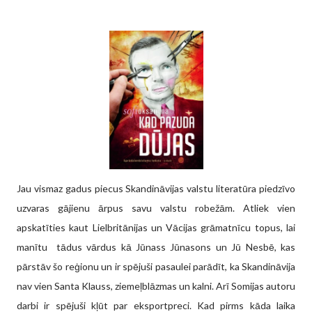
Jau vismaz gadus piecus Skandināvijas valstu literatūra piedzīvo
uzvaras gājienu ārpus savu valstu robežām. Atliek vien
apskatīties kaut Lielbritānijas un Vācijas grāmatnīcu topus, lai
manītu tādus vārdus kā Jūnass Jūnasons un Jū Nesbē, kas
pārstāv šo reģionu un ir spējuši pasaulei parādīt, ka Skandināvija
nav vien Santa Klauss, ziemeļblāzmas un kalni. Arī Somijas autoru
darbi ir spējuši kļūt par eksportpreci. Kad pirms kāda laika