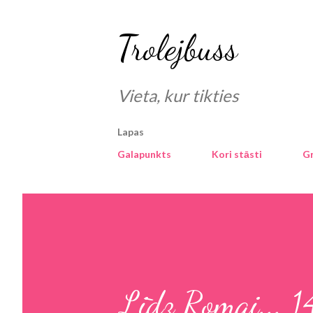
Trolejbuss
Vieta, kur tikties
Lapas
Galapunkts
Kori stāsti
G
Līdz Romai... 1