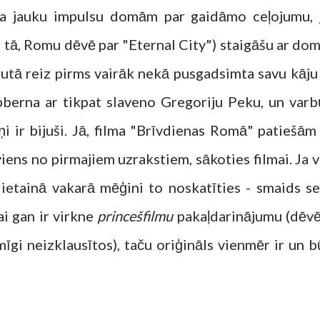
a jauku impulsu domām par gaidāmo ceļojumu, 
ši tā, Romu dēvē par "Eternal City") staigāšu ar dom
rutā reiz pirms vairāk nekā pusgadsimta savu kāju 
pberna ar tikpat slaveno Gregoriju Peku, un varb
iņi ir bijuši. Jā, filma "Brīvdienas Romā" patiešām 
viens no pirmajiem uzrakstiem, sākoties filmai. Ja v
lietainā vakarā mēģini to noskatīties - smaids se
ai gan ir virkne
princešfilmu
pakaļdarinājumu (dēvē
mīgi neizklausītos), taču oriģināls vienmēr ir un b