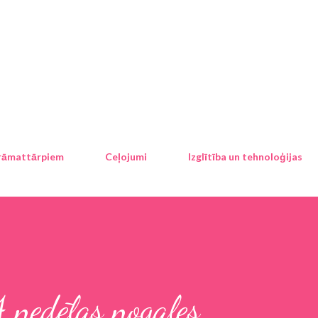
Pāriet uz galveno saturu
rāmattārpiem
Ceļojumi
Izglītība un tehnoloģijas
4 nedēļas nogales