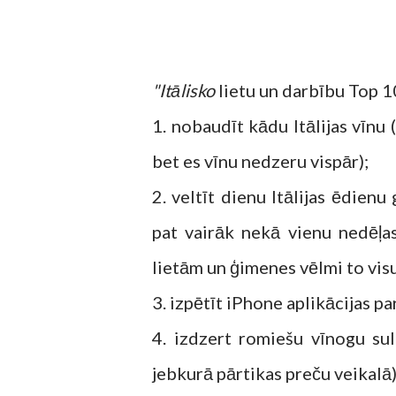
"Itālisko
lietu un darbību Top 1
1. nobaudīt kādu Itālijas vīnu (
bet es vīnu nedzeru vispār);
2. veltīt dienu Itālijas ēdien
pat vairāk nekā vienu nedēļ
lietām un ģimenes vēlmi to visu
3. izpētīt iPhone aplikācijas pa
4. izdzert romiešu vīnogu sul
jebkurā pārtikas preču veikalā)