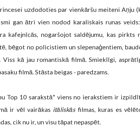
princesei uzdodoties par vienkāršu meiteni Aņju (
elsmi gan ātri vien nodod karaliskais runas veids:)
a kafejnīcās, nogaršojot saldējumu, kas pirkts 
llītē, bēgot no policistiem un slepenaģentiem, baud
Viss kā jau romantiskā filmā. Smieklīgi, asprātīg
 pasaku filmā. Stāsta beigas - paredzams.
u Top 10 sarakstā" viens no ierakstiem ir izpildīt
mā ir vēl vairākas
itāliskās
filmas, kuras es vēlēt
das, cik nu ir, un visu tāpat nepaspēt.