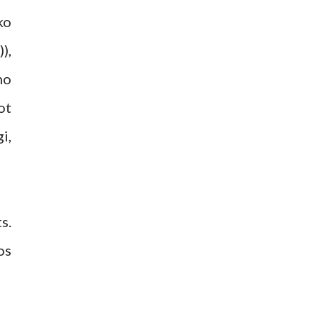
ko
),
no
ot
i,
s.
os