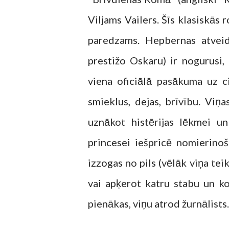
Viljams Vailers. Šīs klasiskās
paredzams. Hepbernas atvei
prestižo Oskaru) ir nogurusi,
viena oficiālā pasākuma uz ci
smieklus, dejas, brīvību. Viņ
uznākot histērijas lēkmei u
princesei iešpricē nomierinoš
izzogas no pils (vēlāk viņa tei
vai apķerot katru stabu un ko
pienākas, viņu atrod žurnālists.