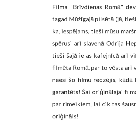
Filma "Brīvdienas Romā" dev
tagad Mūžīgajā pilsētā (jā, tie
ka, iespējams, tieši mūsu marš
spērusi arī slavenā Odrija He
tieši šajā ielas kafejnīcā arī v
filmēta Romā, par to vēsta arī 
neesi šo filmu redzējis, kādā 
garantēts! Šai oriģinālajai film
par rimeikiem, lai cik tas šaus
oriģināls!