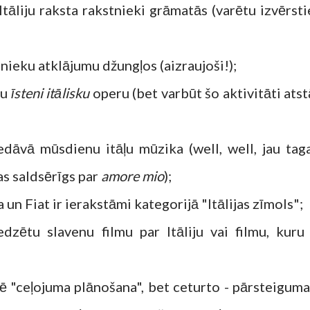
Itāliju raksta rakstnieki grāmatās (varētu izvērsti
tnieku atklājumu džungļos (aizraujoši!);
du
īsteni itālisku
operu (bet varbūt šo aktivitāti atst
edāvā mūsdienu itāļu mūzika (well, well, jau tag
kas saldsērīgs par
amore mio
);
 un Fiat ir ierakstāmi kategorijā "Itālijas zīmols";
dzētu slavenu filmu par Itāliju vai filmu, kuru 
lē "ceļojuma plānošana", bet ceturto - pārsteigum