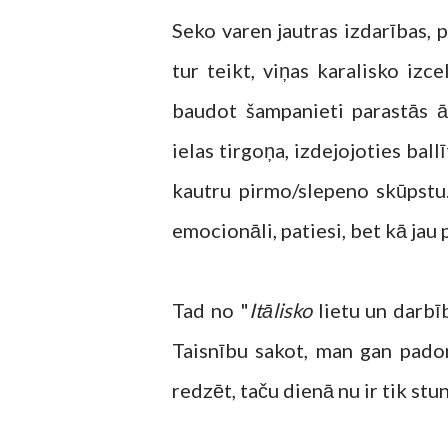
Seko varen jautras izdarības, 
tur teikt, viņas karalisko izc
baudot šampanieti parastās ār
ielas tirgoņa, izdejojoties ba
kautru pirmo/slepeno skūpstu. 
emocionāli, patiesi, bet kā jau
Tad no "
Itālisko
lietu un darbīb
Taisnību sakot, man gan pado
redzēt, taču dienā nu ir tik stun