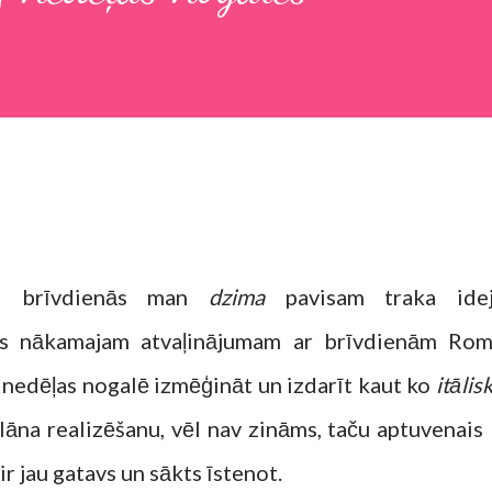
ās brīvdienās man
dzima
pavisam traka idej
es nākamajam atvaļinājumam ar brīvdienām Rom
ā nedēļas nogalē izmēģināt un izdarīt kaut ko
itālis
lāna realizēšanu, vēl nav zināms, taču aptuvenais
ir jau gatavs un sākts īstenot.