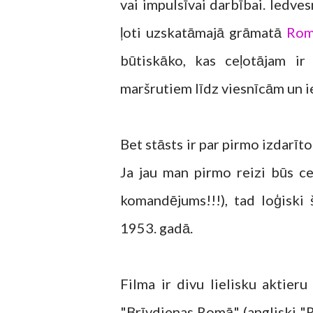
vai impulsīvai darbībai. Iedve
ļoti uzskatāmajā grāmatā
Ro
būtiskāko, kas ceļotājam i
maršrutiem līdz viesnīcām un 
Bet stāsts ir par pirmo izdarīt
Ja jau man pirmo reizi būs 
komandējums!!!), tad loģiski 
1953. gadā.
Filma ir divu lielisku aktier
"Brīvdienas Romā" (angliski "R