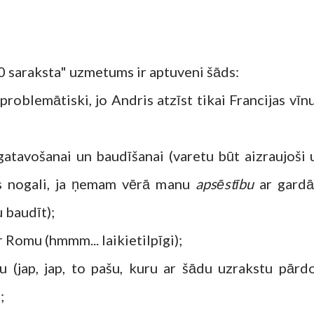
0 saraksta" uzmetums ir aptuveni šāds:
problemātiski, jo Andris atzīst tikai Francijas vīnu
u gatavošanai un baudīšanai (varetu būt aizraujoši 
as nogali, ja ņemam vērā manu
apsēstību
ar gard
 baudīt);
r Romu (hmmm... laikietilpīgi);
u (jap, jap, to pašu, kuru ar šādu uzrakstu pārd
;