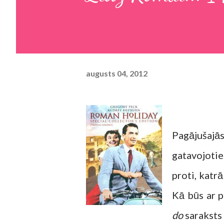
augusts 04, 2012
Pagājušaj
gatavojoti
proti, katr
Kā būs ar p
do
saraksts 