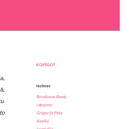
KOPĪGOT
a,
Iezīmes
ā,
Brīvdienas Romā
ku
.
ceļojums
to
Gregorijs Peks
klasika
komēdija