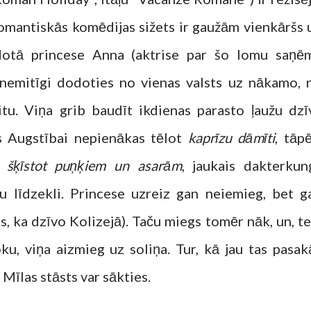
 romantiskās komēdijas sižets ir gaužām vienkāršs 
dotā princese Anna (aktrise par šo lomu saņē
 nemitīgi dodoties no vienas valsts uz nākamo, 
tu. Viņa grib baudīt ikdienas parasto ļaužu dzīv
as Augstībai nepienākas tēlot
kaprīzu dāmīti
, tāpē
n
šķīstot puņķiem un asarām
, jaukais dakterkun
u līdzekli. Princese uzreiz gan neiemieg, bet g
ks, ka dzīvo Kolizejā). Taču miegs tomēr nāk, un, te
ku, viņa aizmieg uz soliņa. Tur, kā jau tas pasak
 Mīlas stāsts var sākties.