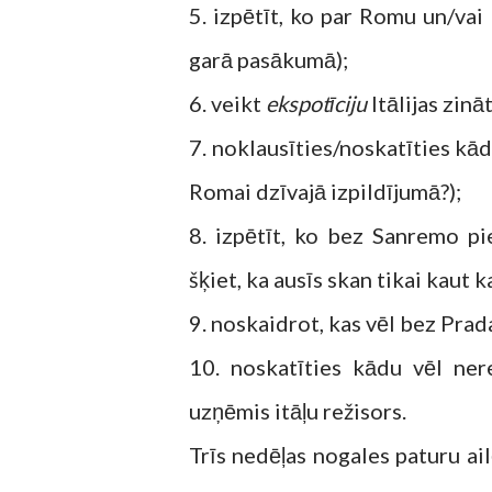
5. izpētīt, ko par Romu un/vai 
garā pasākumā);
6. veikt
ekspotīciju
Itālijas zinā
7. noklausīties/noskatīties kā
Romai dzīvajā izpildījumā?);
8. izpētīt, ko bez Sanremo pi
šķiet, ka ausīs skan tikai kaut 
9. noskaidrot, kas vēl bez Prada
10. noskatīties kādu vēl nere
uzņēmis itāļu režisors.
Trīs nedēļas nogales paturu ai