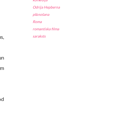
Odrija Hepberna
plānošana
Roma
romantiska filma
s,
saraksts
un
ām
od