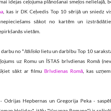
smai idejas ceļojuma plānošanai smeļos nelielajā, b
ma
, kas ir DK Ceļvedis Top 10 sērijā un sniedz vi
r nepieciešams sākot no kartēm un izstrādāti
iepirkšanās vietām.
o darbu no "
Itālisko
lietu un darbību Top 10 saraksta
ceļojums uz Romu un ĪSTAS brīvdienas Romā (nev
šķiet sākt ar filmu
Brīvdienas Romā
, kas uzņem
u - Odrijas Hepbernas un Gregorija Peka - saspēl
oman Holiday", itāļu "Vacanze Romane") ir režisēj