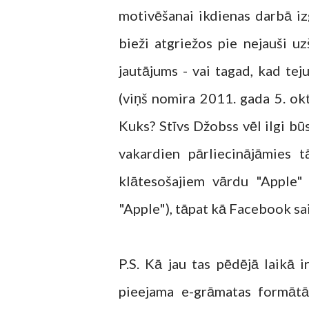
motivēšanai ikdienas darbā izg
bieži atgriežos pie nejauši u
jautājums - vai tagad, kad tej
(viņš nomira 2011. gada 5. ok
Kuks? Stīvs Džobss vēl ilgi b
vakardien pārliecinājāmies 
klātesošajiem vārdu "Apple"
"Apple"), tāpat kā Facebook sa
P.S. Kā jau tas pēdējā laikā 
pieejama e-grāmatas formātā