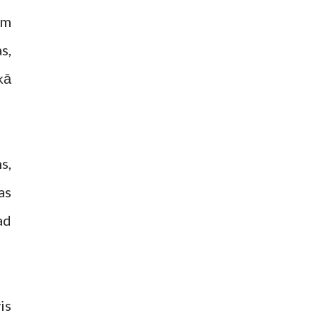
em
s,
kā
s,
as
ad
is