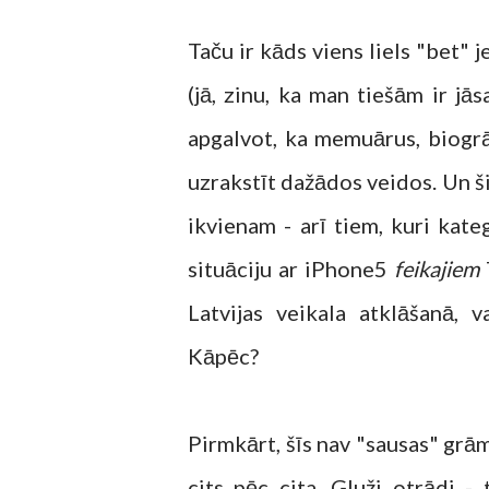
Taču ir kāds viens liels "bet" 
(jā, zinu, ka man tiešām ir jā
apgalvot, ka memuārus, biogrāf
uzrakstīt dažādos veidos. Un šie
ikvienam - arī tiem, kuri kat
situāciju ar iPhone5
feikajiem
Latvijas veikala atklāšanā, 
Kāpēc?
Pirmkārt, šīs nav "sausas" grā
cits pēc cita. Gluži otrādi - 