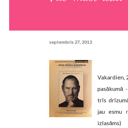
septembris 27, 2012
Vakardien, 
pasākumā -
trīs drīzum
jau esmu
izlasām