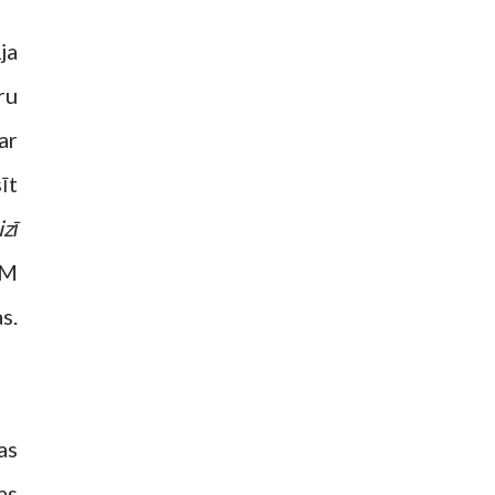
ja
ru
ar
īt
izī
&M
s.
as
as