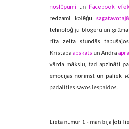
noslēpumi
un
Facebook efek
redzami kolēģu
sagatavotaj
tehnoloģiju blogeru un grāmat
rīta zelta stundās tapušaj
Kristapa
apskats
un Andra
apra
vārda mākslu, tad apzināti pa
emocijas norimst un paliek
v
padalīties savos iespaidos.
Lieta numur 1 - man bija ļoti l