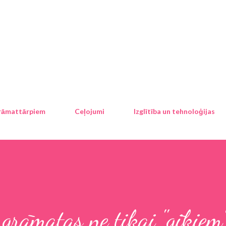
Pāriet uz galveno saturu
rāmattārpiem
Ceļojumi
Izglītība un tehnoloģijas
 grāmatas ne tikai "gīkiem