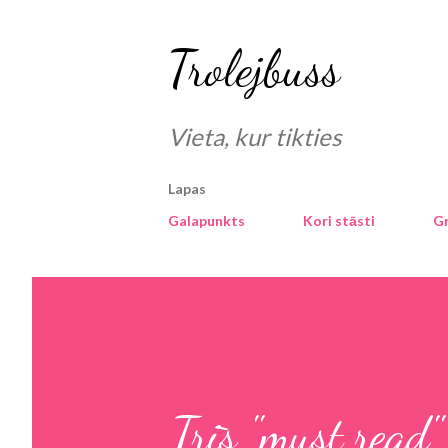
Trolejbuss
Vieta, kur tikties
Lapas
Galapunkts
Kori stāsti
G
Trīs "must read"