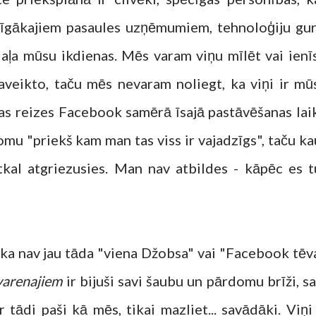
mīgākajiem pasaules uzņēmumiem, tehnoloģiju gur
aļa mūsu ikdienas. Mēs varam viņu mīlēt vai ienīs
veikto, taču mēs nevaram noliegt, ka viņi ir mū
vas reizes Facebook samērā īsajā pastāvēšanas lai
omu "priekš kam man tas viss ir vajadzīgs", taču ka
kal atgriezusies. Man nav atbildes - kāpēc es t
, ka nav jau tāda "viena Džobsa" vai "Facebook tēva
 varenajiem
ir bijuši savi šaubu un pārdomu brīži, sa
ir tādi paši kā mēs, tikai mazliet... savādāki. Viņi 