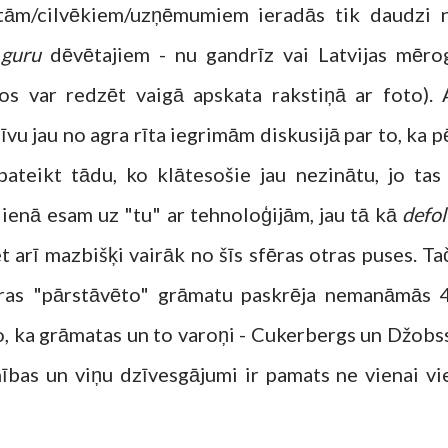
tām/cilvēkiem/uzņēmumiem ieradās tik daudzi 
r
guru
dēvētajiem - nu gandrīz vai Latvijas mēro
os var redzēt vaigā apskata rakstiņā ar foto). 
vu jau no agra rīta iegrimām diskusijā par to, ka p
teikt tādu, ko klātesošie jau nezinātu, jo tas 
dienā esam uz "tu" ar tehnoloģijām, jau tā kā
defol
t arī mazbišķi vairāk no šīs sfēras otras puses. Ta
tras "pārstāvēto" grāmatu paskrēja nemanāmās 
to, ka grāmatas un to varoņi - Cukerbergs un Džobss
nības un viņu dzīvesgājumi ir pamats ne vienai vi