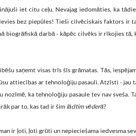
ģinājuši iet citu ceļu. Nevajag iedomāties, ka tādi
evies bez piepūles! Tieši cilvēciskais faktors ir ta
ā biogrāfiskā darbā - kāpēc cilvēks ir rīkojies tā, 
bēšu saņemt visas trīs šīs grāmatas. Tās, iespējam
su attiecības ar tehnoloģiju pasauli. Atzīsti - jau t
stu nozīmē, ka tehnoloģiju pasaule tev nav sveša. T
rāk par to, kas tad ir šim
lācītim vēderā
?
an ir ļoti, ļoti grūti un nepieciešama iedvesma sev