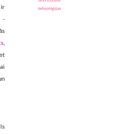
ir
tehnoloģijas
 -
ās
ts
,
et
ai
un
īs