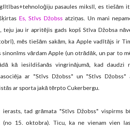
lītības+tehnoloģiju pasaules mikslī, es tiešām it
zšķirtas
Es, Stīvs Džobss
atziņas. Un mani nepam
u, teju jau ir apritējis gads kopš Stīva Džobsa nāv
tobrī), mēs tiešām sakām, ka Apple vadītājs ir Ti
ūs sinonīms vārdam Apple (un otrādāk, un par to m
tādā kā iesildišanās vingrinājumā, kad daudzi 
 asociēja ar "Stīvs Džobss" un "Stīvs Džobss" 
istās ar sporta jakā tērpto Cukerbergu.
ir ierasts, tad grāmata "Stīvs Džobss" vispirms b
 (no 15. oktobra). Ticu, ka ne vienam vien las