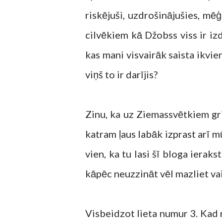
riskējuši, uzdrošinājušies, mē
cilvēkiem kā Džobss viss ir izd
kas mani visvairāk saista ikvien
viņš to ir darījis?
Zinu, ka uz Ziemassvētkiem gri
katram ļaus labāk izprast arī mū
vien, ka tu lasi šī bloga ierak
kāpēc neuzzināt vēl mazliet vai
Visbeidzot lieta numur 3. Kad m