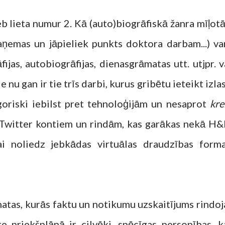
jeb lieta numur 2. Kā (auto)biogrāfiskā žanra mīļotā
saņemas un jāpieliek punkts doktora darbam...) va
ijas, autobiogrāfijas, dienasgrāmatas utt. utjpr. v
 nu gan ir tie trīs darbi, kurus gribētu ieteikt izlas
egoriski iebilst pret tehnoloģijām un nesaprot
kre
Twitter kontiem un rindām, kas garākas nekā H
vai noliedz jebkādas virtuālas draudzības forma
matas, kurās faktu un notikumu uzskaitījums rindoj
te priekšplānā ir cilvēki, spēcīgas personības, k