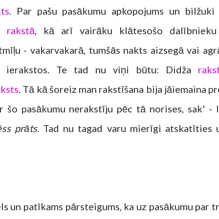
ts
. Par pašu pasākumu apkopojums un bilžuki 
ā rakstā
, kā arī vairāku klātesošo dalībnieku
mīļu - vakarvakarā, tumšās nakts aizsegā vai agr
os ierakstos. Te tad nu viņi būtu: Didža
raks
ksts
. Tā kā šoreiz man rakstīšana bija jāiemaina pr
r šo pasākumu nerakstīju pēc tā norises, sak' - l
ēss prāts
. Tad nu tagad varu mierīgi atskatīties 
iels un patīkams pārsteigums, ka uz pasākumu par tr