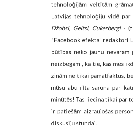
tehnoloģijām veltītām grāma
Latvijas tehnoloģiju vidē pa
Džobsi
,
Geitsi
,
Cukerbergi
- (t
"Facebook efekta" redaktori Lī
būtības neko jaunu nevaram pa
neizbēgami, ka tie, kas mēs ik
zinām ne tikai pamatfaktus, be
mūsu abu rīta saruna par ka
minūtēs! Tas liecina tikai par 
ir patiešām aizraujošas perso
diskusiju stundai.