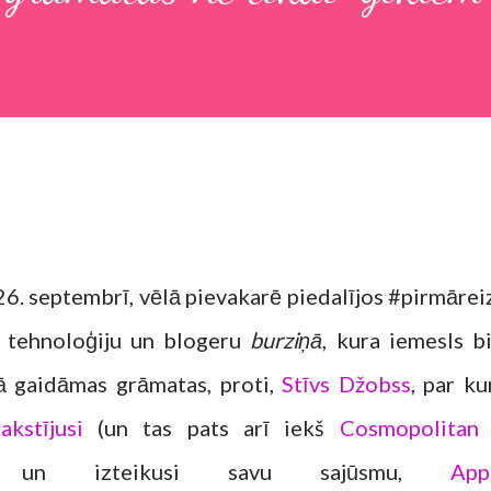
26. septembrī, vēlā pievakarē piedalījos #pirmārei
 tehnoloģiju un blogeru
burziņā
, kura iemesls bi
ā gaidāmas grāmatas, proti,
Stīvs Džobss
, par ku
rakstījusi
(un tas pats arī iekš
Cosmopolitan
s) un izteikusi savu sajūsmu,
App