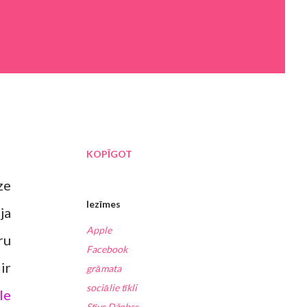
KOPĪGOT
ze
Iezīmes
ja
Apple
ru
Facebook
ir
grāmata
sociālie tīkli
le
Stīvs Džobss