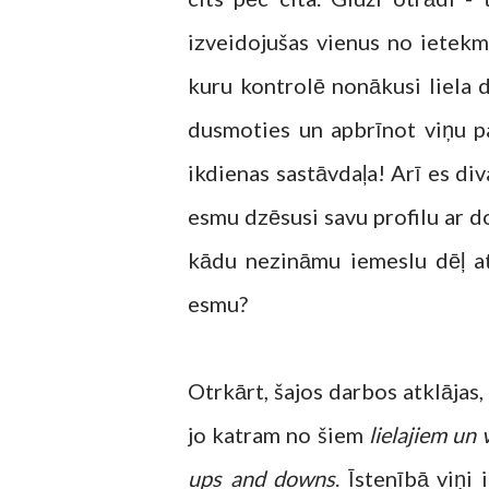
izveidojušas vienus no ietek
kuru kontrolē nonākusi liela d
dusmoties un apbrīnot viņu pa
ikdienas sastāvdaļa! Arī es di
esmu dzēsusi savu profilu ar d
kādu nezināmu iemeslu dēļ at
esmu?
Otrkārt, šajos darbos atklājas
jo katram no šiem
lielajiem un
ups and downs
. Īstenībā viņi 