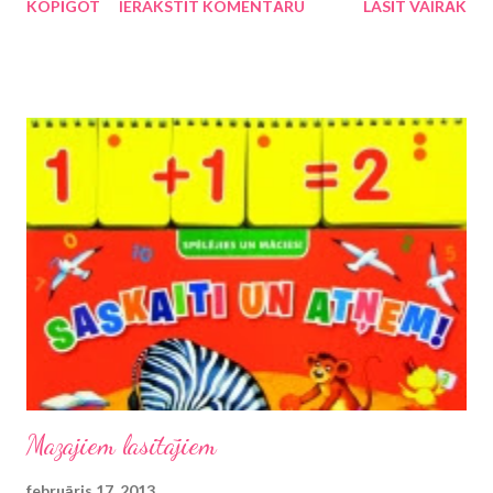
KOPĪGOT
IERAKSTĪT KOMENTĀRU
LASĪT VAIRĀK
nedienām, kā viņš uz mani paskatījās un kur tu vazājies apkārt
tekstiem. Nē, šis ir klīniski daudz smagāks gadījums jeb darbs,
kurš vienaldzīgu neatstās nevienu un, manuprāt, būtu jāiekļauj
skolas obligātās literatūras un "Bērnu žūrijas" vērtējamo
grāmatu sarakstā. Tas būtu jālasa pedagogiem kādā sanāksmē
un vecākiem - vecāku sapulču laikā. Kāpēc?
Mazajiem lasītājiem
februāris 17, 2013