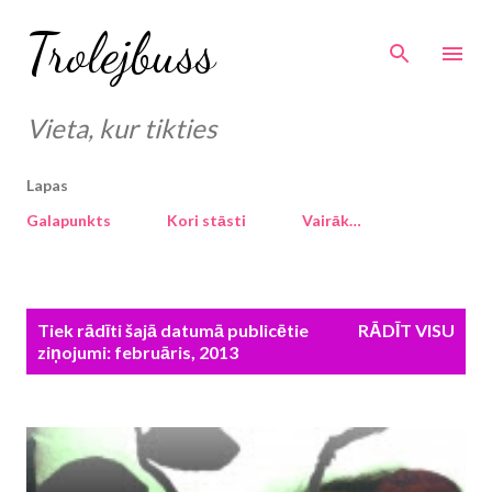
Pāriet uz galveno saturu
Trolejbuss
Vieta, kur tikties
Lapas
Galapunkts
Kori stāsti
Vairāk…
Z
Tiek rādīti šajā datumā publicētie
RĀDĪT VISU
i
ziņojumi: februāris, 2013
ņ
a
s