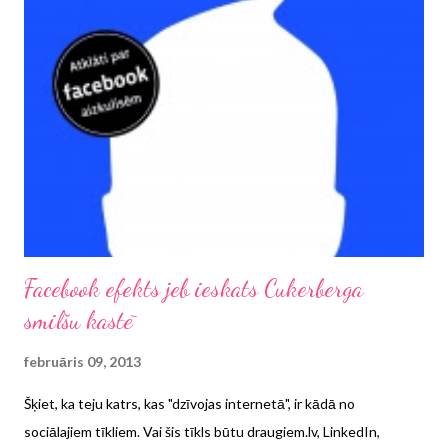
Facebook efekts jeb ieskats Cukerberga
smilšu kastē
februāris 09, 2013
Šķiet, ka teju katrs, kas "dzīvojas internetā", ir kādā no
sociālajiem tīkliem. Vai šis tīkls būtu draugiem.lv, LinkedIn,