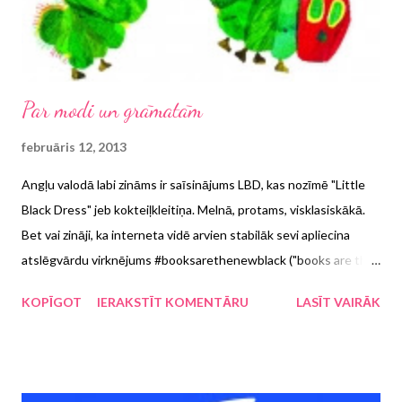
Par modi un grāmatām
februāris 12, 2013
Angļu valodā labi zināms ir saīsinājums LBD, kas nozīmē "Little
Black Dress" jeb kokteiļkleitiņa. Melnā, protams, visklasiskākā.
Bet vai zināji, ka interneta vidē arvien stabilāk sevi apliecina
atslēgvārdu virknējums #booksarethenewblack ("books are the
new black"), ko cilvēku valodā var tulkot kā "grāmatas ir stilīgas!".
KOPĪGOT
IERAKSTĪT KOMENTĀRU
LASĪT VAIRĀK
Tad kā rokrokā iet mode un grāmatas?