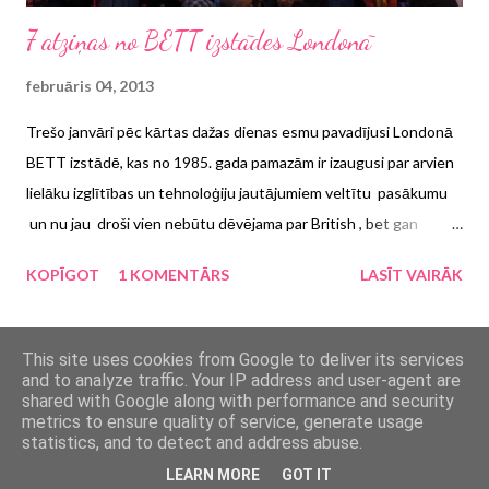
7 atziņas no BETT izstādes Londonā
februāris 04, 2013
Trešo janvāri pēc kārtas dažas dienas esmu pavadījusi Londonā
BETT izstādē, kas no 1985. gada pamazām ir izaugusi par arvien
lielāku izglītības un tehnoloģiju jautājumiem veltītu pasākumu
un nu jau droši vien nebūtu dēvējama par British , bet gan
International. Te manas septiņas atziņas no šīgada izstādes.
KOPĪGOT
1 KOMENTĀRS
LASĪT VAIRĀK
VAIRĀK ZIŅU
This site uses cookies from Google to deliver its services
and to analyze traffic. Your IP address and user-agent are
shared with Google along with performance and security
metrics to ensure quality of service, generate usage
Nodrošina Blogger
statistics, and to detect and address abuse.
LEARN MORE
GOT IT