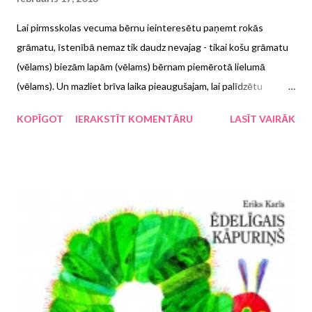
Lai pirmsskolas vecuma bērnu ieinteresētu paņemt rokās
grāmatu, īstenībā nemaz tik daudz nevajag - tikai košu grāmatu
(vēlams) biezām lapām (vēlams) bērnam piemērotā lielumā
(vēlams). Un mazliet brīva laika pieaugušajam, lai palīdzētu
bērnam un padarbotos kopā. Šoreiz par četrām šādām jaunām
KOPĪGOT
IERAKSTĪT KOMENTĀRU
LASĪT VAIRĀK
grāmatām.