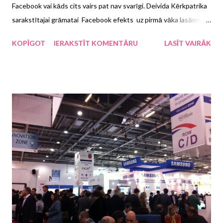
Facebook vai kāds cits vairs pat nav svarīgi. Deivida Kērkpatrika
sarakstītajai grāmatai Facebook efekts uz pirmā vāka lasāms, ka
tā ir "Stāsts par uzņēmumu, kas apvieno visu pasauli". Melots
KOPĪGOT
IERAKSTĪT KOMENTĀRU
LASĪT VAIRĀK
nav, jo Facebook taustekņi tiešām sniedzas no Kalifornijas
saulainajām pludmalēm līdz Riodežaneiro krāšņo karnevālu
norises vietām, no Austrālijas meža ugunsgrēku plosītiem
nostūriem līdz Sīrijas karojošajiem, no pazudušiem suņiem līdz
palīgā saucošiem bērniem. Visi ir TUR. Un tur ir arī VIŅŠ - šīs
impērijas radītājs Marks Cukerbergs.