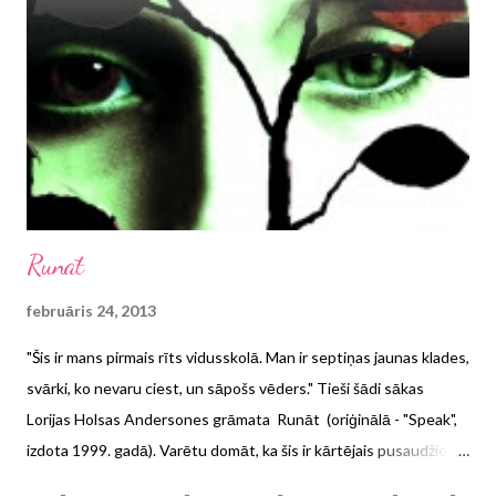
Runāt
februāris 24, 2013
"Šis ir mans pirmais rīts vidusskolā. Man ir septiņas jaunas klades,
svārki, ko nevaru ciest, un sāpošs vēders." Tieši šādi sākas
Lorijas Holsas Andersones grāmata Runāt (oriģinālā - "Speak",
izdota 1999. gadā). Varētu domāt, ka šis ir kārtējais pusaudžiem
domātais romāns par skolas gadiem, draudzību, mīlu un