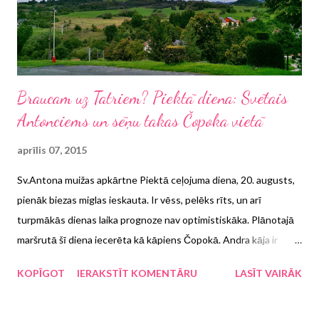
Braucam uz Tatriem? Piektā diena: Svētais
Antonciems un sēņu takas Čopoka vietā
aprīlis 07, 2015
Sv.Antona muižas apkārtne Piektā ceļojuma diena, 20. augusts,
pienāk biezas miglas ieskauta. Ir vēss, pelēks rīts, un arī
turpmākās dienas laika prognoze nav optimistiskāka. Plānotajā
maršrutā šī diena iecerēta kā kāpiens Čopokā. Andra kāja ir
sastiepta, tāpēc skaidrs, ka arī īsāks un vieglāks maršruts šodien
KOPĪGOT
IERAKSTĪT KOMENTĀRU
LASĪT VAIRĀK
nav gaidāms. Atliek sēsties mašīnā un realizēt Plānu B, proti,
doties uz Svētā Antona pilsmuižu.