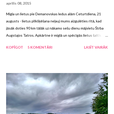
aprīlis 08, 2015
Migla un lietus pie Demanovskas ledus alām Ceturtdiena, 21
augusts - lietus plīkšķēšana neļauj mums aizgulēties rītā, kad
jāsāk doties 90 km tālāk uz nākamo sešu dienu mājvietu Štrba
Augstajos Tatros. Apkārtne ir miglā un spēcīgās lietus šaltīs
tīta. Mūsu plānos ir pa ceļam apskatīt Liptovsky Mikulaš,
KOPĪGOT
5 KOMENTĀRI
LASĪT VAIRĀK
Demanovskas ledus alas un, ja nu labi paveiktos, Čopoku.