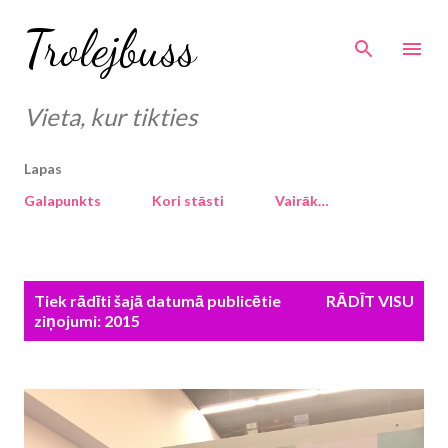
Pāriet uz galveno saturu
Trolejbuss
Vieta, kur tikties
Lapas
Galapunkts
Kori stāsti
Vairāk…
Z
Tiek rādīti šajā datumā publicētie
RĀDĪT VISU
i
ziņojumi: 2015
ņ
a
s