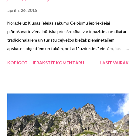
aprīlis 26, 2015
Norāde uz Klusās ielejas sākumu Ceļojumu iepriekšējai
plānošanai ir viena būtiska priekšrocība: var iepazīties ne tikai ar
tradicionālajiem un tūristu ceļvežos biežāk pieminētajiem
apskates objektiem un takām, bet arī "uzdurties" vietām, kas
lielajiem tūristu pūļiem var šķist ne tik ļoti pievilcīgas. Lai gan biju
KOPĪGOT
IERAKSTĪT KOMENTĀRU
LASĪT VAIRĀK
izpētījusi un sagatavojusi gana daudzveidīgus kalnu maršrutus,
nejauši pamanīju arī Kluso ieleju (Ticha Dolina) , kas Augsto
Tatru rietumu daļā stiepjas 17 km garumā. Sestdiena, 23.
augusts, bija tā diena, kad pēc iepriekšējās dienas jaukā kāpiena
līdz Skoka ūdenskritumam nolēmām pastaigāt pa daudz
lēzenāku apvidu. Šis ir maršruts, kuru noteikti varam ieteikt arī
citiem ceļotājiem, īpaši ģimenēm ar pavisam maziem bērniem.