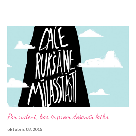
vasarā Vimbldonas čempionāta laikā mans acu skatiens nemitīgi
bija "ieurbies" visās spēlēs pēc kārtas, kas vien tika pārraidītas,
un nenoliedzami, ka man šķita, ka Štefija Grāfa un Andrē Agasi ir
pasaulē izcilākie tenisisti ever . Labi, ja nu viņi nespēlēja, tad arī
Monikai Selešai un Pītam Sampresam tika veltīta mana apbrīna
par apņēmību, izturību, motivāciju un lieliskajiem sitieniem. Jā, un
man teniss arī šobrīd šķiet viens no baudāmākajiem sporta
veidiem, tiesa, nu jau mans favorīts ir Rodžers Federers. Šī
pagarā atkāpe visbeidzot noved pie tā, kāpēc es ar lielu sajūsmu
uzņēmu ziņu, ...
Par rudeni, kas ir prom došanās laiks
oktobris 03, 2015