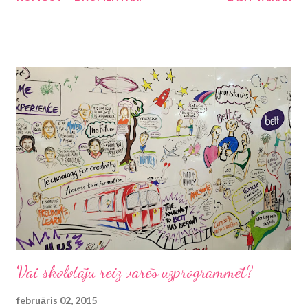
aktualitāti nevienā laikmetā un pasaules nostūrī. Šķiet, visi
zinām, ka tajā aprakstīti lācīša Vinnija Pūka un viņa draugu -
Trusīša, Pūces, Kengas un Mazulīša Rū, Tīģera, ēzelīša I-ā un
citu - piedzīvojumi Simtjūdžu mežā. Viens no Pūka tuvākajiem
draugiem ir Sivēns. Mīļa, jauka, tuva draudzība starp diviem
stāsta tēliem, kas ne vienam vien liek citēt domu graudus un
ticēt, ka pasaule ir skaista. Līdz tam brīdim 2015. gada janvārī,
kad nācās saķert galvu un iesaukties - vai tiešām grāmatas par
cūkām nu ir nevēlamās literatūras sarakstā?
Vai skolotāju reiz varēs uzprogrammēt?
februāris 02, 2015