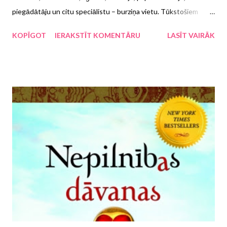
piegādātāju un citu speciālistu – burziņa vietu. Tūkstošiem
dalībnieku iekārto atsevišķu izdevniecību stendus vai stūrīšus
KOPĪGOT
IERAKSTĪT KOMENTĀRU
LASĪT VAIRĀK
valsti reprezentējošajā stendā, un tūkstošiem citu steidzas būt
pirmie cīņā par labākajiem oriģināldarbiem, izdevīgākajiem
nosacījumiem vai karstākajiem jaunumiem. Teju vai nedēļas
garumā par grāmatniekiem var teikt: ja tevis (=tavas
darbavietas) nav Frankfurtē, tad tevis nav vispār. Skarbi, bet
patiesi. Šis bija mans devītais Frankfurtes grāmatu izstādes
gads, kad Zvaigzne ABC sastāvā iejuku apmeklētāju pūļos, lai
savām acīm redzētu tās tendences, kuras nojaušamas arī no
plašsaziņas līdzekļiem. Dalīšos ar dažām atziņām par redzēto
vairāk gan e-grāmatu un tehnoloģiju jomā.