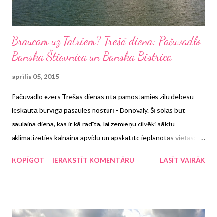
Braucam uz Tatriem? Trešā diena: Pačuvadlo,
Banska Štiavnica un Banska Bistrica
aprīlis 05, 2015
Pačuvadlo ezers Trešās dienas rītā pamostamies zilu debesu
ieskautā burvīgā pasaules nostūrī - Donovaly. Šī solās būt
saulaina diena, kas ir kā radīta, lai zemieņu cilvēki sāktu
aklimatizēties kalnainā apvidū un apskatīto ieplānotās vietas:
Lupčas pili (te angliski par Lupča Castle ), Pačuvadlo ezeru ( te
KOPĪGOT
IERAKSTĪT KOMENTĀRU
LASĪT VAIRĀK
info tikai slovāku valodā ), Banska Štiavnica brīvdabas muzeju un
Banska Bistricu ( šeit informācija par pilsētu angļu valodā ). Kā
veicās ar šo vietu apskati?