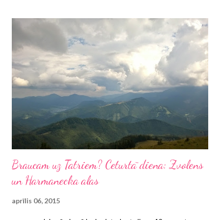
Braucam uz Tatriem? Ceturtā diena: Zvolens
un Harmanecka alas
aprīlis 06, 2015