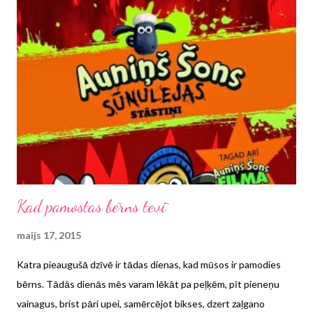
zināmo pantiņu ar vārdiem "Rakstījām, rakstījām tagad pirkstus
pūtinām", un mums tajā laikā vajadzēja kustināt, vicināt un citādi
“pūtināt” rokas. Nez, vai šādas nodarbības un pantiņi palīdzēja
uzlabot mūsu rokrakstus un vai tagad mēs varam lepoties ar kaut
minimālām kaligrāfijas iezīmēm savos (retajos) rakstu darbos,
tomēr reiz bija arī tāds mācību process. Kas notiek ar
rokrakstiem digitālajā laikmetā un vai peles ...
Kad pamostas bērns tevī
maijs 17, 2015
Katra pieaugušā dzīvē ir tādas dienas, kad mūsos ir pamodies
bērns. Tādās dienās mēs varam lēkāt pa peļķēm, pīt pieneņu
vainagus, brist pāri upei, samērcējot bikses, dzert zaļgano