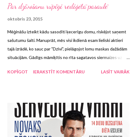
Par dzīvošanu rūpīgi rediģētā pasaulē
oktobris 23, 2015
Mēģināšu izteikt kādu sasodīti ķecerīgu domu, riskējot saņemt
sašutumu šalti. Manuprāt, mēs visi ikdienā esam lieliski aktieri
tajā izrādē, ko sauc par "Dzīvi", pielāgojot lomu maskas dažādām
situācijām. Gādīgs māmiķītis no rīta sagatavos siermaizes uz
skolu steidzošajiem bērniem, ielies kaķim svaigu ūdeni un vēl
KOPĪGOT
IERAKSTĪT KOMENTĀRU
LASĪT VAIRĀK
pārjautās bērniem ašpadsmit reizes, vai tikai pusdiennauda arī ir
paņemta līdzi. Pieklājīgi pavirzīsimies pārbāztajā trolejbusā prom
no uzmācīgi spiedošā tēvaiņa, nesakot ne zilbes un pat neveltot
"es-tevi-spētu-nogalināt" acu skatu, jo sabiedrībā taču publiskas
scēnas netaisām, vai ne? Sadauzot elkoni pret kolēģu atvērtajām
durvīm vārgi pasmaidīsim, jo paši taču neredzējām tās durvis, kas
skrēja pretī , un vakarā vēl nogurumu velkot kā smagu līķi
gatavosim vakariņas un mēģināsim sadzirdēt, kas dienā