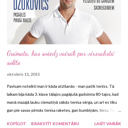
atgadījies ģimenei. Cenšamies būt stipri, uzmundrinoši, smaidīgi,
jauki, iejūtīgi, laipni, izpalīdzīgi, darbīgi un kādi tik vēl nē. Jo
pateikt "nē...
Grāmata, kas sniedz vairāk par virsrakstā
solīto
oktobris 11, 2015
Pavisam noteikti man ir kāda atzīšanās - man patīk teniss. Tā
laikam bija kāda 3. klase tālajos pagājušā gadsimta 80-tajos, kad
manā mazajā lauku ciematiņā sākās tenisa sērga, un arī es tiku
gan pie savas pirmās tenisa raketes, gan bumbiņām, tiesa, "mūsu
laikos" ierastāk bija dabūt pelēki baltās, jo spilgti zaļās un
KOPĪGOT
IERAKSTĪT KOMENTĀRU
LASĪT VAIRĀK
labākās parādījās mazliet vēlāk. Līdz ar satelīta TV parādīšanos