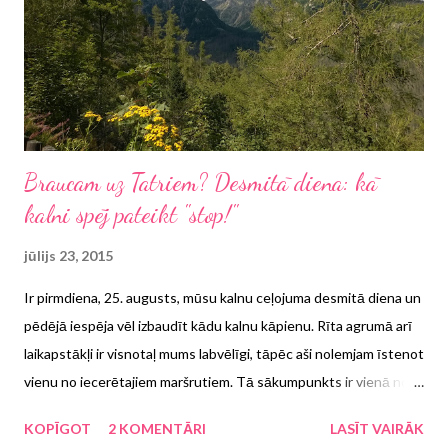
nolietošanās. Kā tāds "pavecāks modelis" nu esmu saskārusies
ar "ritošās daļas" nolietojumu, proti, runājot līdzībās, laikam
manas labās kājas ceļgals j...
Braucam uz Tatriem? Desmitā diena: kā
kalni spēj pateikt "stop!"
jūlijs 23, 2015
Ir pirmdiena, 25. augusts, mūsu kalnu ceļojuma desmitā diena un
pēdējā iespēja vēl izbaudīt kādu kalnu kāpienu. Rīta agrumā arī
laikapstākļi ir visnotaļ mums labvēlīgi, tāpēc aši nolemjam īstenot
vienu no iecerētajiem maršrutiem. Tā sākumpunkts ir vienā no
Augsto Tatru centrālajām vietām - Stary Smakovec , kas atrodas
KOPĪGOT
2 KOMENTĀRI
LASĪT VAIRĀK
nedaudz virs 1000 metru atzīmes. Mūsu plāns ir pačāpot garām