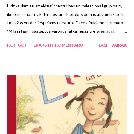
Līdz kaulam asi smeldzīgi, vientulības un mīlestības ilgu plosīti,
ikdienu skaudri raksturojoši un slēptākās domas atklājoši - tieši
tā dažos vārdos iespējams raksturot Daces Rukšānes grāmatā
"Mīlasstāsti" sastaptos varoņus (atkal iepazīti e-grāmatā).
Grāmatā, kas līdz ar pirmajiem vārdiem, ne tikai teikumiem, liek
KOPĪGOT
IERAKSTĪT KOMENTĀRU
LASĪT VAIRĀK
trīcēt rokām un sirdij, aizžņaugties balsij un lūgties, lai vēl tikai
stundiņu neviens netraucētu un būtu iespēja izdzīvot Rukšānes
varoņu dzīves, kas šķiet tik tuvas, tik pazīstamas, tik netveramas,
tik...