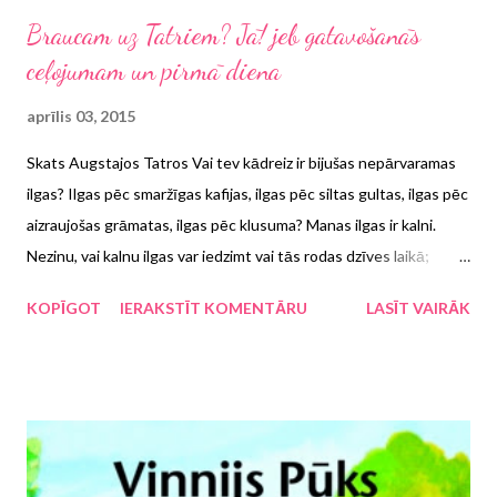
Braucam uz Tatriem? Jā! jeb gatavošanās
ceļojumam un pirmā diena
aprīlis 03, 2015
Skats Augstajos Tatros Vai tev kādreiz ir bijušas nepārvaramas
ilgas? Ilgas pēc smaržīgas kafijas, ilgas pēc siltas gultas, ilgas pēc
aizraujošas grāmatas, ilgas pēc klusuma? Manas ilgas ir kalni.
Nezinu, vai kalnu ilgas var iedzimt vai tās rodas dzīves laikā;
nezinu, vai ar "kalnu slimību" saslimu 5. klasē, aizvesta uz Krimu,
KOPĪGOT
IERAKSTĪT KOMENTĀRU
LASĪT VAIRĀK
12. klasē ieraugot Anglijas Lake District daili, bet es skaidri zinu,
ka jau "bērna gados" manī mājoja ilgas pēc kalniem. Tāpēc man
bija liels prieks, kad 2014. gadā nolēmām doties 2-nedēļu
braucienā ar auto uz Tatriem, jo šis ceļojums nozīmēja ne tikai
pilnīgu atslēgšanos no darbiem, ne tikai jaunu vietu iepazīšanu,
bet arī maršruta kārtīgu izplānošanu. Zinot, ka ne viens vien