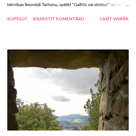
bērnības limonādi Tarhūnu, spēlēt "Gailītis vai vistiņa?" un darīt
citas muļķībiņas , kas piederas bērniem. Starp šādām
KOPĪGOT
IERAKSTĪT KOMENTĀRU
LASĪT VAIRĀK
nenopietnām lietām ir arī bērnu grāmatu lasīšana tajos gados,
kad pašu bērniem sen vairs priekšā tādas nav jālasa. Lūk, un kādā
darbdienas pusdienlaikā manī pamodās bērns, un tā nu es sāku
lasīt e-grāmatu par auniņu Šonu un paskaļi smieties, taču viss
izvērtās dubultjautri, kad brīvdienās ar savu tīni šo pašu grāmatu
lasījām kopā no viena datora ekrāna vēlreiz. Kāpēc gan auniņa
Šona piedzīvojumi spēj aizraut gana nopietnus cilvēkus?