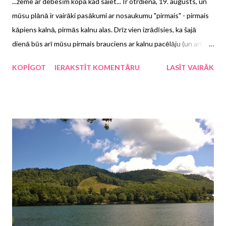
...zeme ar debesīm kopā kad saiet... Ir otrdiena, 19. augusts, un
mūsu plānā ir vairāki pasākumi ar nosaukumu "pirmais" - pirmais
kāpiens kalnā, pirmās kalnu alas. Drīz vien izrādīsies, ka šajā
dienā būs arī mūsu pirmais brauciens ar kalnu pacēlāju (un arī
vienīgais visa ceļojuma laikā) un pirmie kritieni.
KOPĪGOT
IERAKSTĪT KOMENTĀRU
LASĪT VAIRĀK