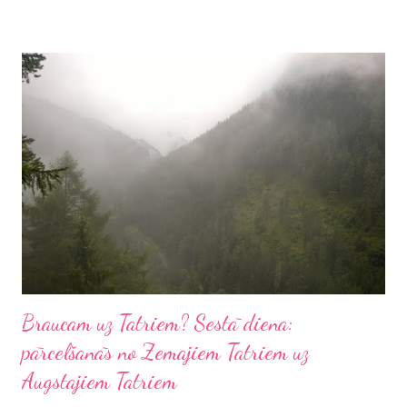
esam.
Braucam uz Tatriem? Sestā diena:
pārcelšanās no Zemajiem Tatriem uz
Augstajiem Tatriem