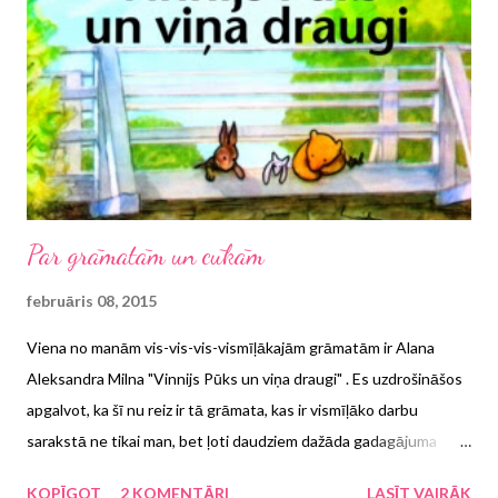
vasarā domā doties Tatru virzienā, turpmākajos ierakstos sekos
diezgan detalizēts apraksts par mūsu ceļojumu, un es jo īpaši
ceru, ka apraksti noderēs ģimenēm, kas pirmo reizi dodas ar auto
garākā pārbraucienā vai pirmo reizi uz kalniem. Pirmais ieraksts
par gatav...
Par grāmatām un cūkām
februāris 08, 2015
Viena no manām vis-vis-vis-vismīļākajām grāmatām ir Alana
Aleksandra Milna "Vinnijs Pūks un viņa draugi" . Es uzdrošināšos
apgalvot, ka šī nu reiz ir tā grāmata, kas ir vismīļāko darbu
sarakstā ne tikai man, bet ļoti daudziem dažāda gadagājuma
ļaudīm. Tā, manuprāt, nezaudē sirsnību, asprātību un teksta
KOPĪGOT
2 KOMENTĀRI
LASĪT VAIRĀK