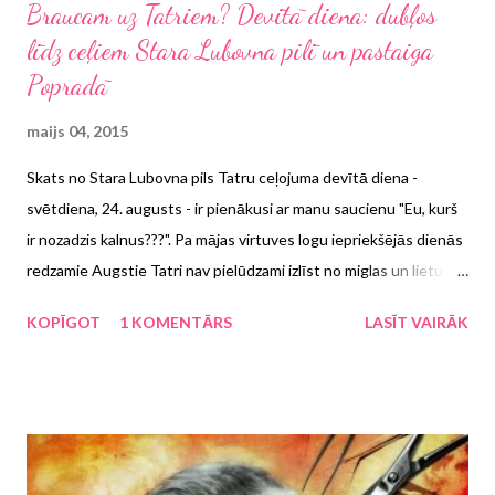
Braucam uz Tatriem? Devītā diena: dubļos
līdz ceļiem Stara Lubovna pilī un pastaiga
Popradā
maijs 04, 2015
Skats no Stara Lubovna pils Tatru ceļojuma devītā diena -
svētdiena, 24. augusts - ir pienākusi ar manu saucienu "Eu, kurš
ir nozadzis kalnus???". Pa mājas virtuves logu iepriekšējās dienās
redzamie Augstie Tatri nav pielūdzami izlīst no miglas un lietus
vāliem, bet to, ka pulksteni var noregulēt pēc govju
KOPĪGOT
1 KOMENTĀRS
LASĪT VAIRĀK
pārvietošanās uz ganībām, varam nojaust tikai pēc to zvaniņu
skaņām - pašas govis arī nav saskatāmas. Tas nozīmē, ka kārtējo
reizi ir jāķeras pie Plāna B un iepriekš sarakstītajām apkārtnes
pilīm, ko būtu vērts redzēt. Plīkšķot lietum, izšķiramies par nesen
atjaunotās Stara Lubovna (Lubovniansky) pils apskati, kas
atrodas Slovākijas ziemeļaustrumos un ir netālu no Polijas