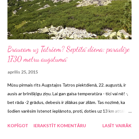
Braucam uz Tatriem? Septītā diena: paradīze
1730 metru augstumā
aprīlis 25, 2015
Mūsu pirmais rīts Augstajos Tatros piektdienā, 22. augustā, ir
ausis ar brīnišķīgu ziņu. Lai gan gaisa temperatūra - tici vai nē! -,
bet rāda -2 grādus, debesis ir zilākas par zilām. Tas nozīmē, ka
šodien varēsim īstenot ieplānoto, proti, doties uz 13 km attālo
Štrbske ezeru , lai izmēģinātu Augsto Tatru takas. Protams, ka
KOPĪGOT
IERAKSTĪT KOMENTĀRU
LASĪT VAIRĀK
mērķis ir kāpt pēc iespējas augstāk, taču esam ļoti prātīgi un
skaidri apzināmies, ka tikai situācija uz vietas rādīs, cik varoši