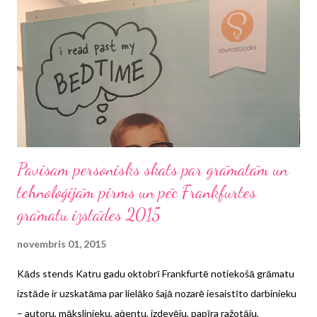
Pavisam personisks skats par grāmatām un
tehnoloģijām pirms un pēc Frankfurtes
grāmatu izstādes 2015
novembris 01, 2015
Kāds stends Katru gadu oktobrī Frankfurtē notiekošā grāmatu
izstāde ir uzskatāma par lielāko šajā nozarē iesaistīto darbinieku
– autoru, mākslinieku, aģentu, izdevēju, papīra ražotāju,