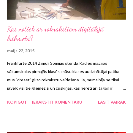
Kas notiek ar rokrakstiem digitālajā
laikmetā?
maijs 22, 2015
Frankfurte 2014 Zīmuļi Somijas stendā Kad es mācījos
sākumskolas pirmajās klasēs, mūsu klases audzinātājai patika
mūs “dresēt” glīto rokrakstu veidošanā. Jā, mums bija ne tikai
jāvelk visi tie gliemezīši un čūskiņas, kas nereti arī tagad ir
manāmi sešgadnieku un pirmklasnieku burtnīcās, bet mums pat
KOPĪGOT
IERAKSTĪT KOMENTĀRU
LASĪT VAIRĀK
bija tāda stunda, ko sauca par “Glītrakstīšanu”, un īpašās līniju
burtnīcas ar uzrakstu “rakstu darbi glītrakstos”. Lūk, kad bijām
gana daudz rakstījuši, tad skolotāja noteica “Atpūtināsim
rociņas!” un sāka skandēt daudziem 30+ paaudzes cilvēkiem labi