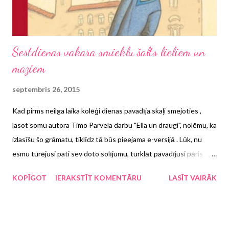
Sestdienas vakara smieklu šalts lieliem un
maziem
septembris 26, 2015
Kad pirms neilga laika kolēģi dienas pavadīja skaļi smejoties ,
lasot somu autora Timo Parvela darbu "Ella un draugi", nolēmu, ka
izlasīšu šo grāmatu, tiklīdz tā būs pieejama e-versijā . Lūk, nu
esmu turējusi pati sev doto solījumu, turklāt pavadījusi pāris
trakoti krampjainas smieklu stundas. Kas tad ir šī grāmata, kas
KOPĪGOT
IERAKSTĪT KOMENTĀRU
LASĪT VAIRĀK
sacēlusi mazu vētru jau ar pirmajām iznākšanas dienām?