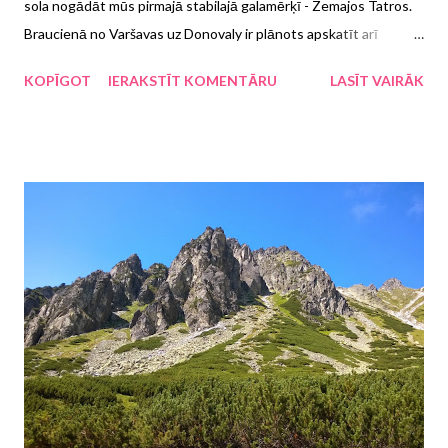
sola nogādāt mūs pirmajā stabilajā galamērķī - Zemajos Tatros.
Braucienā no Varšavas uz Donovaly ir plānots apskatīt arī
Aušvici, kā arī izbraukt cauri Katovicei. Lūk, te stāsts par to, kā
KOPĪGOT
IERAKSTĪT KOMENTĀRU
LASĪT VAIRĀK
tad viss izvērtās un kāpēc Mērfijs nesnauž arī kalnos.