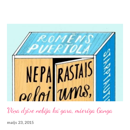
slēpotāju iecienītajai vietai Hrebienok un varbūt pat pārsniegt
iepriekš sasniegtos 1700 metrus.
Viņa dzīve nebija kā gara, mierīga Ganga
maijs 23, 2015