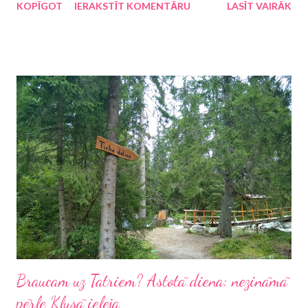
KOPĪGOT
IERAKSTĪT KOMENTĀRU
LASĪT VAIRĀK
nav vien Santa Klauss, ziemeļblāzmas un kalni. Arī Somijas autoru
darbi ir spējuši kļūt par eksportpreci. Kad pirms kāda laika
parādījās ziņa par to, ka somu rakstnieces Sofi Oksanenas darbs
"Kad pazuda dūjas" tiks izdots latviešu valodā, es zināju, ka šī būs
viena no grāmatām, ko gribēšu savā grāmatplauktā uzreiz.
Līdzās tādiem darbiem kā Hertas Milleres "Elpas šūpoles" , Rūtas
Šepetis "Starp pelēkiem toņiem" un Markusa Zusaka "Grāmatu
zagle" , Oksanenas romāns skar mani interesējošo laikposmu,
proti, 20. gadsimta 40.-60. gadus. Oriģinālvalodā izdots 2012.
gadā, tieši šobrīd, 2015. gada maijā, romāns piedzīvo izdošanu
vismaz 29 pasaules ...
Braucam uz Tatriem? Astotā diena: nezināmā
pērle Klusā ieleja