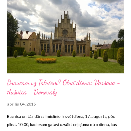
Braucam uz Tatriem? Otrā diena: Varšava -
Aušvica - Donovaly
aprīlis 04, 2015
Baznīca un tās dārzs Imielinie Ir svētdiena, 17. augusts, pēc
plkst. 10:00, kad esam gatavi uzsākt ceļojuma otro dienu, kas