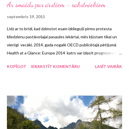
Ar smaidu par ārstiem - rakstniekiem
septembris 19, 2015
Līdz ar to brīdi, kad dzimstot esam izklieguši pirmo protesta
kliedzienu pastāvošajai pasaules iekārtai, mēs kļūstam tikai un
vienīgi vecāki. 2014. gada nogalē OECD publicētajā pētījumā
Health at a Glance: Europe 2014 katrs var izlasīt prognozes par
savu mūža ilgumu atkarībā no dažādiem faktoriem, taču ērtības
KOPĪGOT
IERAKSTĪT KOMENTĀRU
LASĪT VAIRĀK
labad šajā infografikā varam redzēt, ka Latvijā prognozētais
dzīves ilgums ir zemākais ES, proti, 74,1 gads. Tiesa, lai mums
vieniem nebūtu jābūt tik pesimistiskiem, pētījuma autori tieši
šādu mūža ilgumu paredz arī vidējam lietuvietim. Brāļu plecs
vienmēr var noderēt, tā teikt. Nu, kaut vai lai rīkotu savstarpējas
sacensības, par kuru valsti tad prognozes tomēr nepiepildīsies.
Lai vai kā, taču arī mani gadi jau iet uz otro pusi šajā vidējā
rādītājā, tāpēc laikam jau loģiska šķiet dažādo ķermeņa daļu