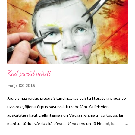
robežas. Kā izvērtās šī diena?
Kad pazūd vārdi...
maijs 03, 2015
Jau vismaz gadus piecus Skandināvijas valstu literatūra piedzīvo
uzvaras gājienu ārpus savu valstu robežām. Atliek vien
apskatīties kaut Lielbritānijas un Vācijas grāmatnīcu topus, lai
manītu tādus vārdus kā Jūnass Jūnasons un Jū Nesbē, kas
pārstāv šo reģionu un ir spējuši pasaulei parādīt, ka Skandināvija