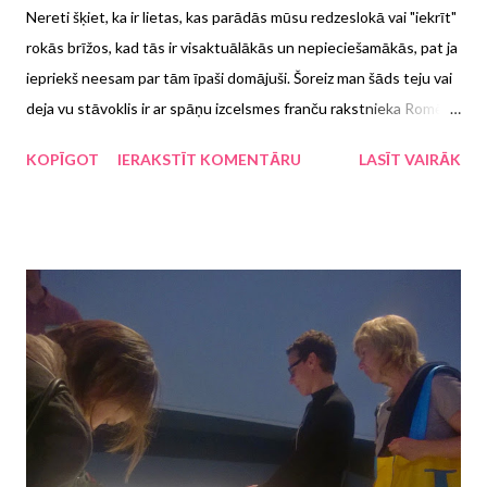
Nereti šķiet, ka ir lietas, kas parādās mūsu redzeslokā vai "iekrīt"
rokās brīžos, kad tās ir visaktuālākās un nepieciešamākās, pat ja
iepriekš neesam par tām īpaši domājuši. Šoreiz man šāds teju vai
deja vu stāvoklis ir ar spāņu izcelsmes franču rakstnieka Romēna
Puertolā romānu Neparastais ceļojums, kurā faķīrs iestrēga Ikea
KOPĪGOT
IERAKSTĪT KOMENTĀRU
LASĪT VAIRĀK
skapī , kurš, kā vēsta nostāsti, esot sarakstīts mobilajā telefonā
un oriģinālvalodā publicēts 2013. gadā. Līdz asarām smieklīgs un
histēriskos krampjos novedošs, tomēr tajā pašā laikā vēstošs par
sociāli smeldzīgām pasaules problēmām - tāds ir Puertolā darbs.