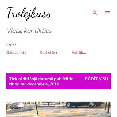
Pāriet uz galveno saturu
Trolejbuss
Vieta, kur tikties
Lapas
Galapunkts
Kori stāsti
Vairāk…
Z
Tiek rādīti šajā datumā publicētie
RĀDĪT VISU
i
ziņojumi: decembris, 2016
ņ
a
s