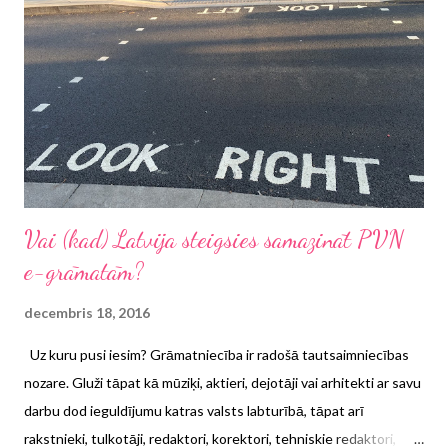
Vai (kad) Latvija steigsies samazināt PVN
e-grāmatām?
decembris 18, 2016
Uz kuru pusi iesim? Grāmatniecība ir radošā tautsaimniecības
nozare. Gluži tāpat kā mūziķi, aktieri, dejotāji vai arhitekti ar savu
darbu dod ieguldījumu katras valsts labturībā, tāpat arī
rakstnieki, tulkotāji, redaktori, korektori, tehniskie redaktori,