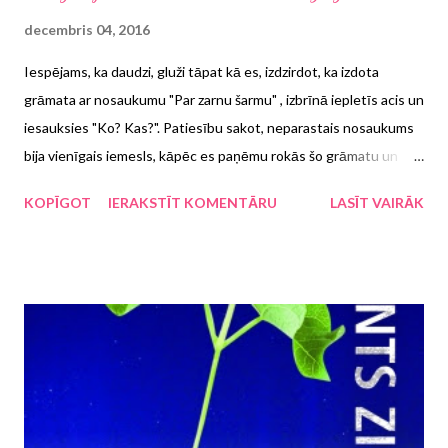
decembris 04, 2016
Iespējams, ka daudzi, gluži tāpat kā es, izdzirdot, ka izdota
grāmata ar nosaukumu "Par zarnu šarmu" , izbrīnā iepletīs acis un
iesauksies "Ko? Kas?". Patiesību sakot, neparastais nosaukums
bija vienīgais iemesls, kāpēc es paņēmu rokās šo grāmatu un
vēlējos "tikai ieskatīties", bet tikpat ātri arī pievērsos grāmatas
KOPĪGOT
IERAKSTĪT KOMENTĀRU
LASĪT VAIRĀK
rūpīgai lasīšanai. Vācijā šis Džūlijas Endersas sarakstītais
garadarbs ar Džilas Endersas ilustrācijām esot dižpārdoklis, un
pēc grāmatas izlasīšanas arī man ir skaidrs, ka Latvijā veselības
literatūras listē darbs var pretendēt uz ko līdzīgu.