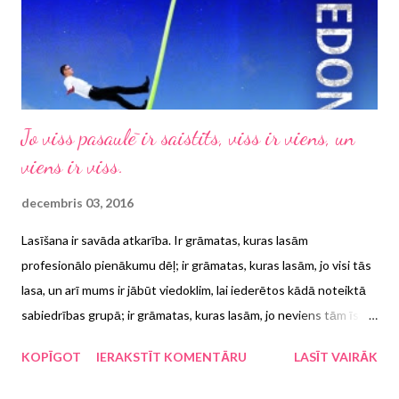
Jo viss pasaulē ir saistīts, viss ir viens, un
viens ir viss.
decembris 03, 2016
Lasīšana ir savāda atkarība. Ir grāmatas, kuras lasām
profesionālo pienākumu dēļ; ir grāmatas, kuras lasām, jo visi tās
lasa, un arī mums ir jābūt viedoklim, lai iederētos kādā noteiktā
sabiedrības grupā; ir grāmatas, kuras lasām, jo neviens tām īsti
nav pievērsis uzmanību, un tad nu gribas zināt, kas tajās
KOPĪGOT
IERAKSTĪT KOMENTĀRU
LASĪT VAIRĀK
savādāks. Un ir grāmatas, kuras šķietami pašas atnāk pie mums
un tur savā varā līdz pēdējai lappusei, pēdējai zilbei un elpas