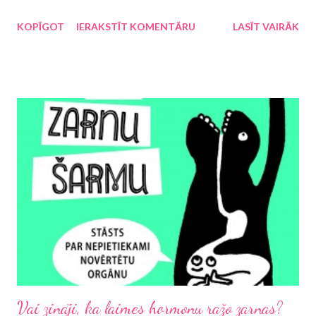
mākslinieki, maketētāji un citi “neredzamie darbinieki”, kas
KOPĪGOT
IERAKSTĪT KOMENTĀRU
LASĪT VAIRĀK
piedalās katras grāmatas vai cita drukātā vai digitālā produkta
izstrādē un realizācijā, papildina valsts kasi. Šoreiz atstājot otrajā
plānā tādus apgalvojumus kā grāmatniecība veicina nācijas
intelektuālo spēku, stiprina identitāti vai ļauj mums izdzīvot citas
dzīves – protams, šie visi ir patiesi apgalvojumi –, tomēr atļaušos
apgalvot, ka katra valsts galvenokārt ir ieinteresēta pelnošu
nozaru dzīvotspējā. Tieši tāpat kā autorūpniecība, naftas
ieguve, augstās tehnoloģijas vai medicīna arī grāmatniecība dod
ieguldījumu valsts ekonomikā. Šobrīd neskatīsimies uz tādiem
neapšaubāmi vērā ņemamiem faktoriem kā valsts iedzīvotāju
skaits un lasītāju skaits, bet aplūk...
Vai zināji, ka laimes hormonu ražo zarnas?