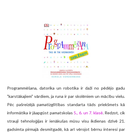
Programmēšana, datorika un robotika ir daži no pēdējo gadu
"karstākajiem" vārdiem, ja runa ir par skolēniem un mācību vielu.
Pēc pašreizējā pamatizglītības standarta tāds priekšmets kā
informātika ir jāapgūst pamatskolas
5., 6. un 7. klasē
. Redzot, cik
strauji tehnoloģijas ir ienākušas mūsu visu ikdienas dzīvē 21.
gadsimta pirmajā desmitgadē, kā arī vērojot bērnu interesi par