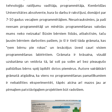
tehnoloģiju raidījumu vadītāja, programmētāja, Kembridžas
Universitātes absolvente, kura šo darbu ir rakstījusi, domājot par
7-10 gadus vecajiem programmētājiem. Nesatrauksimies, ja paši
neesam programmētāji un minētās programmēšanas valodas
mums neko neizsaka! Būsim bērniem līdzās, atbalstīsim, taču
ļausim bērniem darboties pašiem, jo šī ir tieši tāda grāmata, kas
"ņem bērnu pie rokas" un iesācējus izved cauri visiem
programmēšanas labirintiem. Grāmata ir krāsaina, vizuāli
uzskatāma un veidota tā, lai soli pa solim arī bez pieaugušo
palīdzības bērns spēj izpildīt dotos piemērus. Autore vairākkārt
grāmatā atgādina, ka viens no programmēšanas pamatlikumiem
ir nebaidīties eksperimentēt, tāpēc aicina arī mazos jau ar
pirmajiem patstāvīgajiem projektiem būt radošiem.