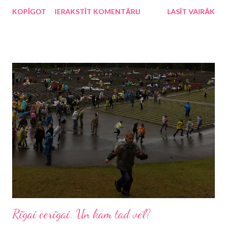
atsaucēm citā kontekstā, piemēram, "Strādāju, tātad esmu",
KOPĪGOT
IERAKSTĪT KOMENTĀRU
LASĪT VAIRĀK
"Guļu, tātad esmu", "Ēdu, tātad esmu", "Dziedu, tātad esmu",
tāpēc pārsteigums nebūs, ka arī ievērojamais japāņu rakstnieks
Haruki Murakami darbā "Par ko es runāju, runādams par
skriešanu" (lasīju e-grāmatu) ir ierakstījis teikumu: "Es skrienu,
tātad esmu". Šis lakoniskais teikums izsaka arī visu grāmatas
būtību, tomēr pēc izlasīšanas vēl gribas pakavēties Murakami
vēstījuma varā. Uzdrošināšos apgalvot, ka Haruki Murakami
lasītāji ir sadalījušies divās daļās: tie, kuri kāri tver katru jaunu šī
rakstnieka darbu vai pat pārlasa reiz jau lasīto, un tie, kuri reiz ir
kādu darbu lasījuši, bet nav "ielasī...
Rīgai cerīgai. Un kam tad vēl?