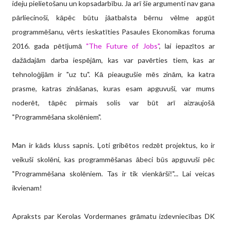
ideju pielietošanu un kopsadarbību. Ja arī šie argumenti nav gana
pārliecinoši, kāpēc būtu jāatbalsta bērnu vēlme apgūt
programmēšanu, vērts ieskatīties Pasaules Ekonomikas foruma
2016. gada pētījumā
"The Future of Jobs"
, lai iepazītos ar
dažādajām darba iespējām, kas var pavērties tiem, kas ar
tehnoloģijām ir "uz tu". Kā pieaugušie mēs zinām, ka katra
prasme, katras zināšanas, kuras esam apguvuši, var mums
noderēt, tāpēc pirmais solis var būt arī aizraujošā
"Programmēšana skolēniem".
Man ir kāds kluss sapnis. Ļoti gribētos redzēt projektus, ko ir
veikuši skolēni, kas programmēšanas ābeci būs apguvuši pēc
"Programmēšana skolēniem. Tas ir tik vienkārši!"... Lai veicas
ikvienam!
Apraksts par Kerolas Vordermanes grāmatu izdevniecības DK