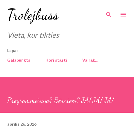
Pāriet uz galveno saturu
Trolejbuss
Vieta, kur tikties
Lapas
Galapunkts
Kori stāsti
Vairāk…
Programmēšana? Bērniem? JĀ! JĀ! JĀ!
aprīlis 26, 2016