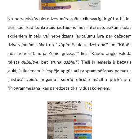
No personiskās pieredzes mēs zinām, cik svarīgi ir gūt atbildes
tieši tad, kad konkrētais jautājums mūs interesē. Sākumskolas
skolēniem ir teju vai nebeidzama jautājumu jūra par dažādām
dzīves jomām sākot no "Kāpēc Saule ir dzeltena?" un "Kāpēc
mēs nenokrītam, ja Zeme griežas?" līdz "Kāpēc angļu valodā
raksta
dubultvē
, bet izrunā
dabljū
?". Tieši šī iemesla ir bezgala
jauki, ja ikvienam ir iespēja apgūt arī programmēšanas pamatus
saistošā veidā, negaidot šobrīd oficiālo mācību priekšmetu
"Programmēšana", kas paredzēts tikai vidusskolēniem.