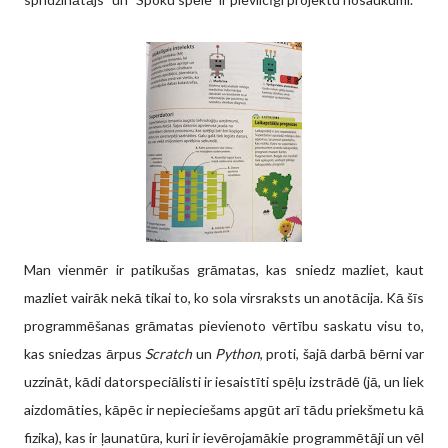
Man vienmēr ir patikušas grāmatas, kas sniedz mazliet, kaut
mazliet vairāk nekā tikai to, ko sola virsraksts un anotācija. Kā šīs
programmēšanas grāmatas pievienoto vērtību saskatu visu to,
kas sniedzas ārpus
Scratch
un
Python
, proti, šajā darbā bērni var
uzzināt, kādi datorspeciālisti ir iesaistīti spēļu izstrādē (jā, un liek
aizdomāties, kāpēc ir nepieciešams apgūt arī tādu priekšmetu kā
fizika), kas ir ļaunatūra, kuri ir ievērojamākie programmētāji un vēl