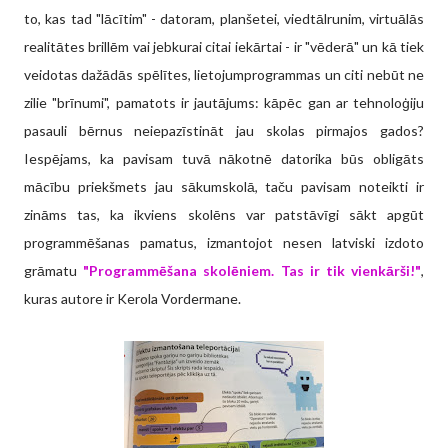
to, kas tad "lācītim" - datoram, planšetei, viedtālrunim, virtuālās
realitātes brillēm vai jebkurai citai iekārtai - ir "vēderā" un kā tiek
veidotas dažādās spēlītes, lietojumprogrammas un citi nebūt ne
zilie "brīnumi", pamatots ir jautājums: kāpēc gan ar tehnoloģiju
pasauli bērnus neiepazīstināt jau skolas pirmajos gados?
Iespējams, ka pavisam tuvā nākotnē datorika būs obligāts
mācību priekšmets jau sākumskolā, taču pavisam noteikti ir
zināms tas, ka ikviens skolēns var patstāvīgi sākt apgūt
programmēšanas pamatus, izmantojot nesen latviski izdoto
grāmatu
"Programmēšana skolēniem. Tas ir tik vienkārši!"
,
kuras autore ir Kerola Vordermane.