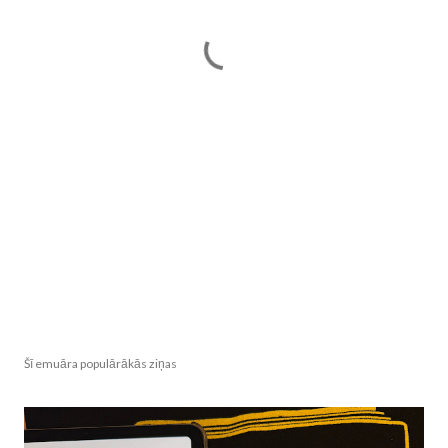
Šī emuāra populārākās ziņas