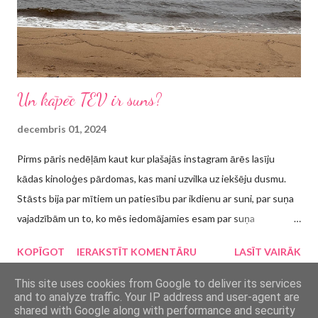
būt". Man jau pirmajā un vienīgajā sapulcē "nolaidās rokas...
Un kāpēc TEV ir suns?
decembris 01, 2024
Pirms pāris nedēļām kaut kur plašajās instagram ārēs lasīju
kādas kinoloģes pārdomas, kas mani uzvilka uz iekšēju dusmu.
Stāsts bija par mītiem un patiesību par ikdienu ar suni, par suņa
vajadzībām un to, ko mēs iedomājamies esam par suņa
vajadzībām. Lai gan noteikti bija nianses, kurām es izklāstā
KOPĪGOT
IERAKSTĪT KOMENTĀRU
LASĪT VAIRĀK
piekritu, tomēr ne pilnībā visam, un visvairāk es nepiekritu
apgalvojumam, kas īsumā ir šādi formulējams: mīts ir tas, ka
This site uses cookies from Google to deliver its services
and to analyze traffic. Your IP address and user-agent are
visiem suņiem ir nepieciešamas regulāras divreiz dienā veicamas
shared with Google along with performance and security
pastaigas, jo reaktīviem suņiem var būt trokšņi vai citi apstākļi,