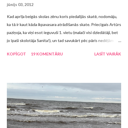
jūnijs 03, 2012
Kad aprīļa beigās skolas zēnu koris piedalījās skatē, nodomāju,
ka tā ir kaut kāda ikpavasara atrādīšanās skate. Priecīgais Artūrs
paziņoja, ka viņi esot ieguvuši 1. vietu (malači visi dziedātāji, bet
jo īpaši skolotāja Sanita!), un tad savukārt pēc pāris nedēļām
atklājās, ka būs jāpiedalās kaut kādā pasākumā. Protams, ka 5.
KOPĪGOT
19 KOMENTĀRU
LASĪT VAIRĀK
klases skolēnam ir "pa vienu ausi iekšā - pa otru ausi ārā", kas tas
ir par pasākumu, līdz 21. maijā koristu vecāki tika sasaukti uz
sapulci, kurā tad tika paziņots, ka šie svētki ir Rīgas bērnu un
jauniešu dziesmu svētki "Mēs - pilsētai ceRīgai" . Man patīk, ka
skolēniem ir ārpusstundu nodarbības, patīk, ka viņi var attīstīt
savu talantu un ik pa reizei savos panākumos dalīties ar
apkārtējiem. Kur gan labāk lai savu dziedātprasmi/dejotprasmi lai
parāda, ja ne svētkos? Mēs joprojām dzīvojam ekonomiskās
krīzes apstākļos, taču kāds ierēdnis bija noteicis, ka "svētkiem