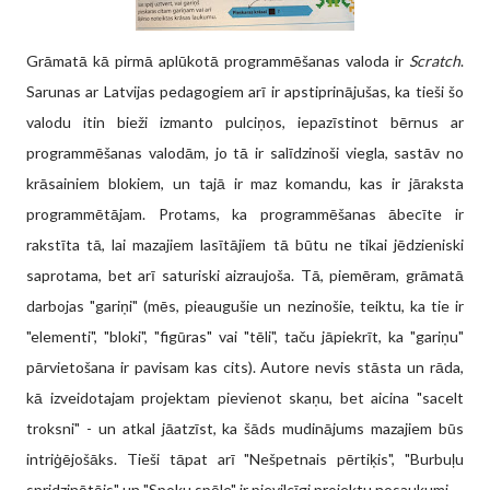
Grāmatā kā pirmā aplūkotā programmēšanas valoda ir
Scratch
.
Sarunas ar Latvijas pedagogiem arī ir apstiprinājušas, ka tieši šo
valodu itin bieži izmanto pulciņos, iepazīstinot bērnus ar
programmēšanas valodām, jo tā ir salīdzinoši viegla, sastāv no
krāsainiem blokiem, un tajā ir maz komandu, kas ir jāraksta
programmētājam. Protams, ka programmēšanas ābecīte ir
rakstīta tā, lai mazajiem lasītājiem tā būtu ne tikai jēdzieniski
saprotama, bet arī saturiski aizraujoša. Tā, piemēram, grāmatā
darbojas "gariņi" (mēs, pieaugušie un nezinošie, teiktu, ka tie ir
"elementi", "bloki", "figūras" vai "tēli", taču jāpiekrīt, ka "gariņu"
pārvietošana ir pavisam kas cits). Autore nevis stāsta un rāda,
kā izveidotajam projektam pievienot skaņu, bet aicina "sacelt
troksni" - un atkal jāatzīst, ka šāds mudinājums mazajiem būs
intriģējošāks. Tieši tāpat arī "Nešpetnais pērtiķis", "Burbuļu
spridzinātājs" un "Spoku spēle" ir pievilcīgi projektu nosaukumi.