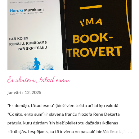
Es skrienu, tātad esmu
janvāris 12, 2025
"Es domāju, tātad esmu" (bieži vien teikta arī latīņu valodā
"Cogito, ergo sum") ir slavenā franču filozofa Renē Dekarta
prātula, kuru dzirdam itin bieži pielietotu dažādās ikdienas
situācijās. Iespējams, ka tā ir viena no pasaulē biežāk lietotajām