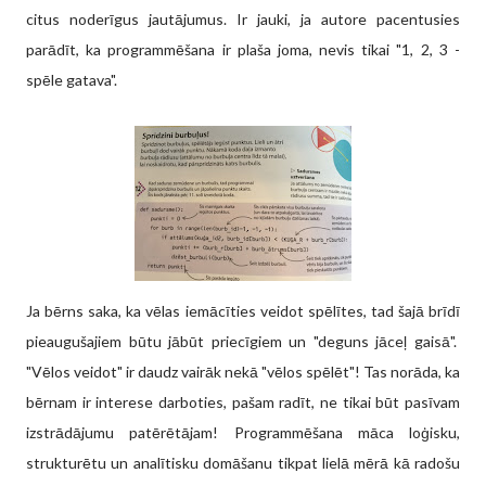
citus noderīgus jautājumus. Ir jauki, ja autore pacentusies
parādīt, ka programmēšana ir plaša joma, nevis tikai "1, 2, 3 -
spēle gatava".
Ja bērns saka, ka vēlas iemācīties veidot spēlītes, tad šajā brīdī
pieaugušajiem būtu jābūt priecīgiem un "deguns jāceļ gaisā".
"Vēlos veidot" ir daudz vairāk nekā "vēlos spēlēt"! Tas norāda, ka
bērnam ir interese darboties, pašam radīt, ne tikai būt pasīvam
izstrādājumu patērētājam! Programmēšana māca loģisku,
strukturētu un analītisku domāšanu tikpat lielā mērā kā radošu