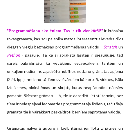
"Programmēšana skolēniem. Tas ir tik vienkārši!"
ir krāsaina
rokasgrāmata, kas soli pa solim mazos interesentus ievedīs divu
diezgan vieglu bezmaksas programmēšanas valodu -
Scratch
un
Python
- pasaulē. Tā kā šī apraksta lasītāji ir pieaugušie, tad
uzreiz pabrīdināšu, ka vecākiem, vecvecākiem, tantēm un
onkuļiem nudien nevajadzētu nobīties nedz no grāmatas apjoma
(224. lpp.), nedz no tādiem svešvārdiem kā korteži, virknes, Būla
izteiksmes, blokshēmas un skripti, kurus neapšaubāmi nāksies
pamanīt, šķirstot grāmatu. Jā, tie ir datorikā lietoti termini, bez
tiem ir neiespējami iedomāties programmētāja ikdienu, taču šajā
grāmatā tie ir vairākkārt paskaidroti
bērniem saprotamā valodā.
Grāmatas galvenā autore ir Lielbritānijā iemīļotu zinātnes un