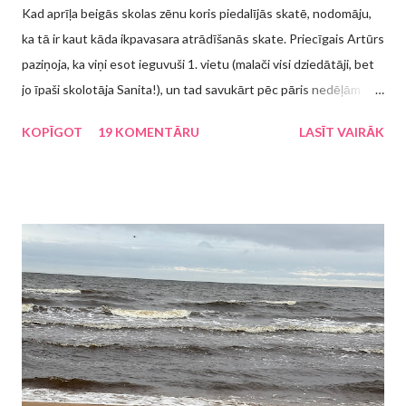
Kad aprīļa beigās skolas zēnu koris piedalījās skatē, nodomāju,
ka tā ir kaut kāda ikpavasara atrādīšanās skate. Priecīgais Artūrs
paziņoja, ka viņi esot ieguvuši 1. vietu (malači visi dziedātāji, bet
jo īpaši skolotāja Sanita!), un tad savukārt pēc pāris nedēļām
atklājās, ka būs jāpiedalās kaut kādā pasākumā. Protams, ka 5.
KOPĪGOT
19 KOMENTĀRU
LASĪT VAIRĀK
klases skolēnam ir "pa vienu ausi iekšā - pa otru ausi ārā", kas tas
ir par pasākumu, līdz 21. maijā koristu vecāki tika sasaukti uz
sapulci, kurā tad tika paziņots, ka šie svētki ir Rīgas bērnu un
jauniešu dziesmu svētki "Mēs - pilsētai ceRīgai" . Man patīk, ka
skolēniem ir ārpusstundu nodarbības, patīk, ka viņi var attīstīt
savu talantu un ik pa reizei savos panākumos dalīties ar
apkārtējiem. Kur gan labāk lai savu dziedātprasmi/dejotprasmi lai
parāda, ja ne svētkos? Mēs joprojām dzīvojam ekonomiskās
krīzes apstākļos, taču kāds ierēdnis bija noteicis, ka "svētkiem
būt". Man jau pirmajā un vienīgajā sapulcē "nolaidās rokas...