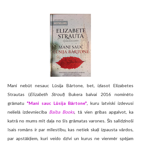
Mani nebūt nesauc Lūsija Bārtone, bet, izlasot Elizabetes
Strautas (
Elizabeth Strout
) Bukera balvai 2016 nominēto
grāmatu
"Mani sauc Lūsija Bārtone"
, kuru latviski izdevusi
nelielā izdevniecība
Baiba Books
, tā vien gribas apgalvot, ka
katrā no mums mīt daļa no šīs grāmatas varones. Šis salīdzinoši
īsais romāns ir par mīlestību, kas netiek skaļi izpausta vārdos,
par apstākļiem, kuri veido dzīvi un kurus ne vienmēr spējam