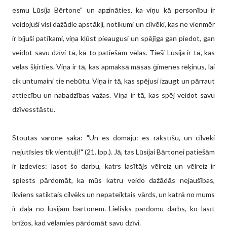
esmu Lūsija Bērtone" un apzināties, ka viņu kā personību ir
veidojuši visi dažādie apstākļi, notikumi un cilvēki, kas ne vienmēr
ir bijuši patīkami, viņa kļūst pieaugusi un spējīga gan piedot, gan
veidot savu dzīvi tā, kā to patiešām vēlas. Tieši Lūsija ir tā, kas
vēlas šķirties. Viņa ir tā, kas apmaksā māsas ģimenes rēķinus, lai
cik untumaini tie nebūtu. Viņa ir tā, kas spējusi izaugt un pārraut
attiecību un nabadzības važas. Viņa ir tā, kas spēj veidot savu
dzīvesstāstu.
Stoutas varone saka: "Un es domāju: es rakstīšu, un cilvēki
nejutīsies tik vientuļi!" (21. lpp.). Jā, tas Lūsijai Bārtonei patiešām
ir izdevies: lasot šo darbu, katrs lasītājs vēlreiz un vēlreiz ir
spiests pārdomāt, ka mūs katru veido dažādās nejaušības,
ikviens satiktais cilvēks un nepateiktais vārds, un katrā no mums
ir daļa no lūsijām bārtonēm. Lielisks pārdomu darbs, ko lasīt
brīžos, kad vēlamies pārdomāt savu dzīvi.