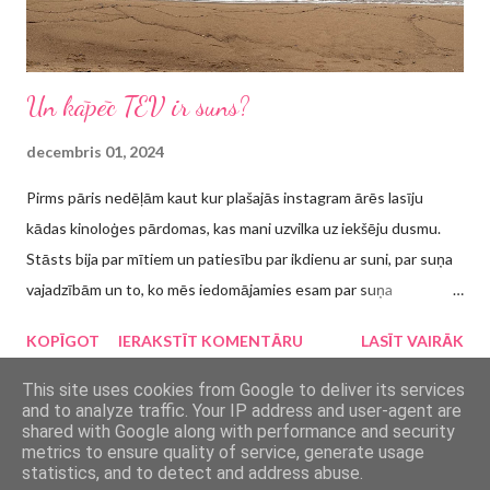
Un kāpēc TEV ir suns?
decembris 01, 2024
Pirms pāris nedēļām kaut kur plašajās instagram ārēs lasīju
kādas kinoloģes pārdomas, kas mani uzvilka uz iekšēju dusmu.
Stāsts bija par mītiem un patiesību par ikdienu ar suni, par suņa
vajadzībām un to, ko mēs iedomājamies esam par suņa
vajadzībām. Lai gan noteikti bija nianses, kurām es izklāstā
KOPĪGOT
IERAKSTĪT KOMENTĀRU
LASĪT VAIRĀK
piekritu, tomēr ne pilnībā visam, un visvairāk es nepiekritu
apgalvojumam, kas īsumā ir šādi formulējams: mīts ir tas, ka
This site uses cookies from Google to deliver its services
and to analyze traffic. Your IP address and user-agent are
visiem suņiem ir nepieciešamas regulāras divreiz dienā veicamas
shared with Google along with performance and security
pastaigas, jo reaktīviem suņiem var būt trokšņi vai citi apstākļi,
metrics to ensure quality of service, generate usage
Nodrošina Blogger
statistics, and to detect and address abuse.
kas nerada prieku, bet biedējot bailes tikai pastiprina. Ilgi par šo