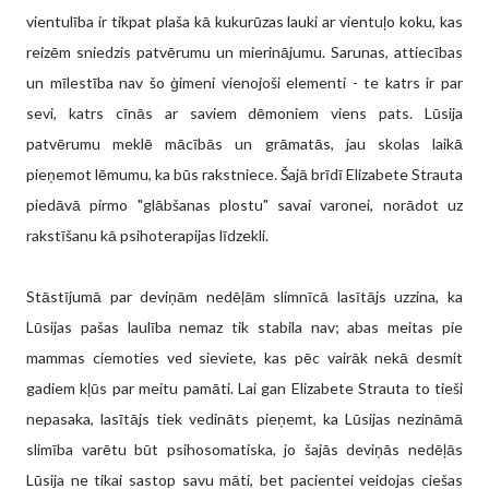
vientulība ir tikpat plaša kā kukurūzas lauki ar vientuļo koku, kas
reizēm sniedzis patvērumu un mierinājumu. Sarunas, attiecības
un mīlestība nav šo ģimeni vienojoši elementi - te katrs ir par
sevi, katrs cīnās ar saviem dēmoniem viens pats. Lūsija
patvērumu meklē mācībās un grāmatās, jau skolas laikā
pieņemot lēmumu, ka būs rakstniece. Šajā brīdī Elizabete Strauta
piedāvā pirmo "glābšanas plostu" savai varonei, norādot uz
rakstīšanu kā psihoterapijas līdzekli.
Stāstījumā par deviņām nedēļām slimnīcā lasītājs uzzina, ka
Lūsijas pašas laulība nemaz tik stabila nav; abas meitas pie
mammas ciemoties ved sieviete, kas pēc vairāk nekā desmit
gadiem kļūs par meitu pamāti. Lai gan Elizabete Strauta to tieši
nepasaka, lasītājs tiek vedināts pieņemt, ka Lūsijas nezināmā
slimība varētu būt psihosomatiska, jo šajās deviņās nedēļās
Lūsija ne tikai sastop savu māti, bet pacientei veidojas ciešas