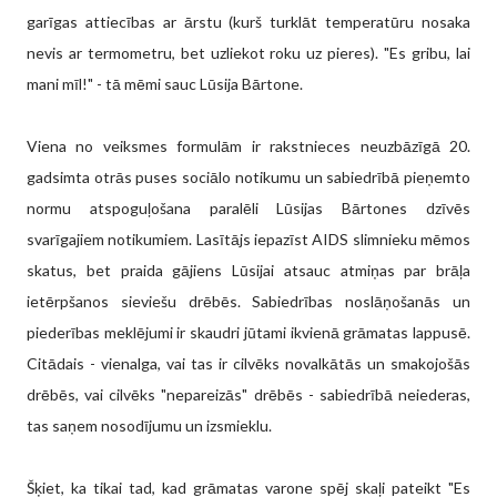
garīgas attiecības ar ārstu (kurš turklāt temperatūru nosaka
nevis ar termometru, bet uzliekot roku uz pieres). "Es gribu, lai
mani mīl!" - tā mēmi sauc Lūsija Bārtone.
Viena no veiksmes formulām ir rakstnieces neuzbāzīgā 20.
gadsimta otrās puses sociālo notikumu un sabiedrībā pieņemto
normu atspoguļošana paralēli Lūsijas Bārtones dzīvēs
svarīgajiem notikumiem. Lasītājs iepazīst AIDS slimnieku mēmos
skatus, bet praida gājiens Lūsijai atsauc atmiņas par brāļa
ietērpšanos sieviešu drēbēs. Sabiedrības noslāņošanās un
piederības meklējumi ir skaudri jūtami ikvienā grāmatas lappusē.
Citādais - vienalga, vai tas ir cilvēks novalkātās un smakojošās
drēbēs, vai cilvēks "nepareizās" drēbēs - sabiedrībā neiederas,
tas saņem nosodījumu un izsmieklu.
Šķiet, ka tikai tad, kad grāmatas varone spēj skaļi pateikt "Es