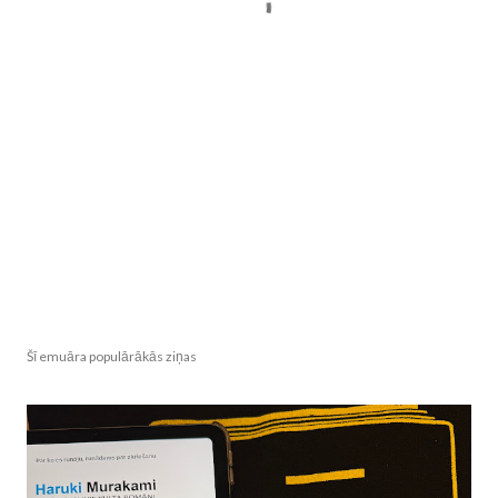
Šī emuāra populārākās ziņas