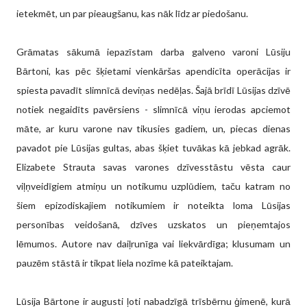
ietekmēt, un par pieaugšanu, kas nāk līdz ar piedošanu.
Grāmatas sākumā iepazīstam darba galveno varoni Lūsiju
Bārtoni, kas pēc šķietami vienkāršas apendicīta operācijas ir
spiesta pavadīt slimnīcā deviņas nedēļas. Šajā brīdī Lūsijas dzīvē
notiek negaidīts pavērsiens - slimnīcā viņu ierodas apciemot
māte, ar kuru varone nav tikusies gadiem, un, piecas dienas
pavadot pie Lūsijas gultas, abas šķiet tuvākas kā jebkad agrāk.
Elizabete Strauta savas varones dzīvesstāstu vēsta caur
viļņveidīgiem atmiņu un notikumu uzplūdiem, taču katram no
šiem epizodiskajiem notikumiem ir noteikta loma Lūsijas
personības veidošanā, dzīves uzskatos un pieņemtajos
lēmumos. Autore nav daiļrunīga vai liekvārdīga; klusumam un
pauzēm stāstā ir tikpat liela nozīme kā pateiktajam.
Lūsija Bārtone ir augusti ļoti nabadzīgā trīsbērnu ģimenē, kurā