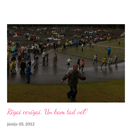
tāpēc pārsteigums nebūs, ka arī ievērojamais japāņu rakstnieks
Haruki Murakami darbā "Par ko es runāju, runādams par
skriešanu" (lasīju e-grāmatu) ir ierakstījis teikumu: "Es skrienu,
tātad esmu". Šis lakoniskais teikums izsaka arī visu grāmatas
būtību, tomēr pēc izlasīšanas vēl gribas pakavēties Murakami
vēstījuma varā. Uzdrošināšos apgalvot, ka Haruki Murakami
lasītāji ir sadalījušies divās daļās: tie, kuri kāri tver katru jaunu šī
rakstnieka darbu vai pat pārlasa reiz jau lasīto, un tie, kuri reiz ir
kādu darbu lasījuši, bet nav "ielasī...
Rīgai cerīgai. Un kam tad vēl?
jūnijs 03, 2012