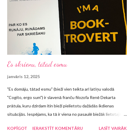
Es skrienu, tātad esmu
janvāris 12, 2025
"Es domāju, tātad esmu" (bieži vien teikta arī latīņu valodā
"Cogito, ergo sum") ir slavenā franču filozofa Renē Dekarta
prātula, kuru dzirdam itin bieži pielietotu dažādās ikdienas
situācijās. Iespējams, ka tā ir viena no pasaulē biežāk lietotajām
atsaucēm citā kontekstā, piemēram, "Strādāju, tātad esmu",
KOPĪGOT
IERAKSTĪT KOMENTĀRU
LASĪT VAIRĀK
"Guļu, tātad esmu", "Ēdu, tātad esmu", "Dziedu, tātad esmu",